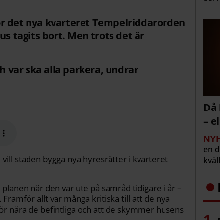
r det nya kvarteret Tempelriddarorden
us tagits bort. Men trots det är
ch var ska alla parkera, undrar
Då 
– e
NYH
en 
vill staden bygga nya hyresrätter i kvarteret
kväl
 planen när den var ute på samråd tidigare i år –
ramför allt var många kritiska till att de nya
r nära de befintliga och att de skymmer husens