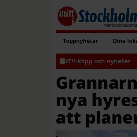
Toppnyheter
Dina lok
TV-klipp och nyheter
Grannarna
nya hyres
att plane