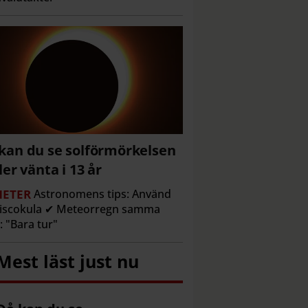
kan du se solförmörkelsen
ller vänta i 13 år
ETER
Astronomens tips: Använd
discokula ✔ Meteorregn samma
l: "Bara tur"
Mest läst just nu