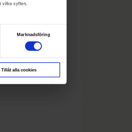
 vilka syften.
lera meter
ryck)
Marknadsföring
Tillåt alla cookies