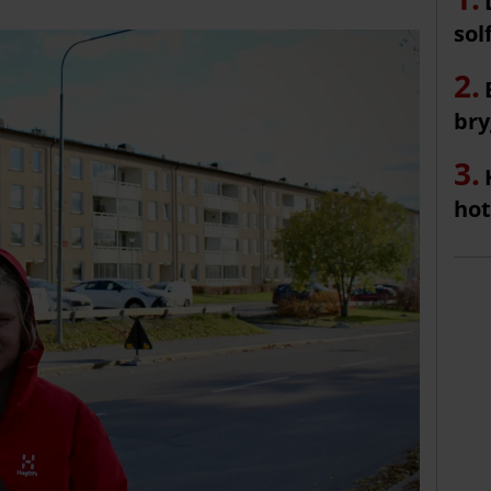
sol
bry
hot