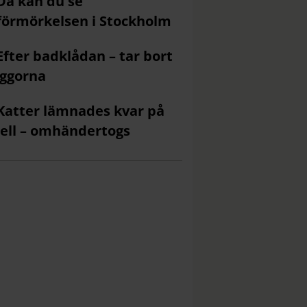
Då kan du se
förmörkelsen i Stockholm
Efter badklådan – tar bort
ggorna
Katter lämnades kvar på
ell – omhändertogs