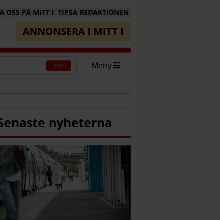
 OSS PÅ MITT I
TIPSA REDAKTIONEN
ANNONSERA I MITT I
Meny
SÖK
Senaste nyheterna