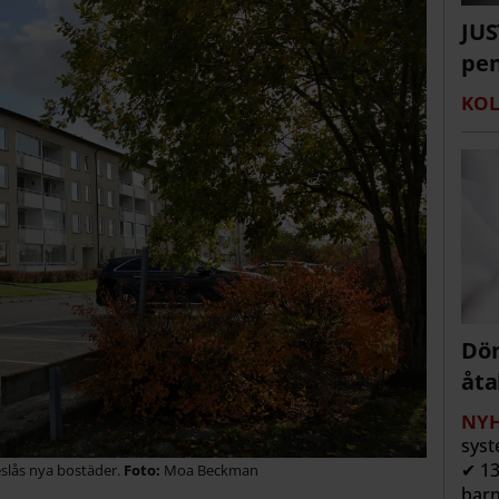
JUS
pen
KOL
Döm
åta
NYH
syst
✔ 13
eslås nya bostäder.
Moa Beckman
barn