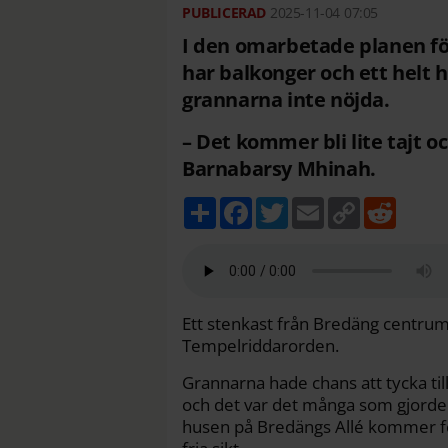
2025-11-04
07:05
I den omarbetade planen fö
har balkonger och ett helt h
grannarna inte nöjda.
– Det kommer bli lite tajt o
Barnabarsy Mhinah.
D
F
T
E
C
R
e
a
w
m
o
e
l
c
i
a
p
d
a
e
t
i
y
d
b
t
l
L
i
o
e
i
t
o
r
n
k
k
Ett stenkast från Bredäng centrum 
Tempelriddarorden.
Grannarna hade chans att tycka till
och det var det många som gjorde. F
husen på Bredängs Allé kommer fö