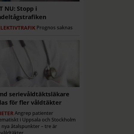
T NU: Stopp i
deltågstrafiken
LEKTIVTRAFIK
Prognos saknas
d serievåldtäktsläkare
las för fler våldtäkter
ETER
Angrep patienter
ematiskt i Uppsala och Stockholm
 nya åtalspunkter – tre är
våldtäkter