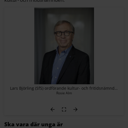
Lars Björling (SfS) ordförande kultur- och fritidsnämnden i Sigtuna säger att de inte kan ha en fritidsgård som ingen besöker.
Rosie Alm
Ska vara där unga är