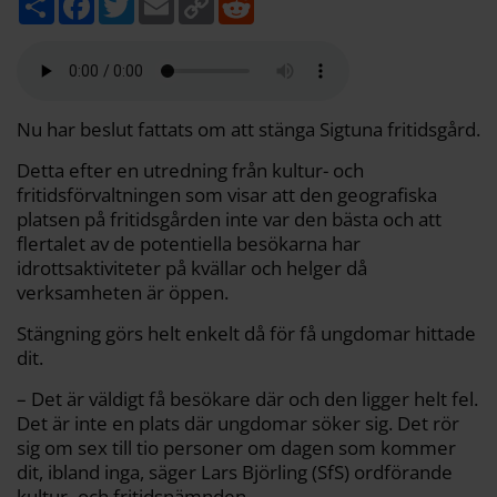
e
a
w
m
o
e
l
c
i
a
p
d
a
e
t
i
y
d
b
t
l
L
i
o
e
i
t
o
r
n
k
k
Nu har beslut fattats om att stänga Sigtuna fritidsgård.
Detta efter en utredning från kultur- och
fritidsförvaltningen som visar att den geografiska
platsen på fritidsgården inte var den bästa och att
flertalet av de potentiella besökarna har
idrottsaktiviteter på kvällar och helger då
verksamheten är öppen.
Stängning görs helt enkelt då för få ungdomar hittade
dit.
– Det är väldigt få besökare där och den ligger helt fel.
Det är inte en plats där ungdomar söker sig. Det rör
sig om sex till tio personer om dagen som kommer
dit, ibland inga, säger Lars Björling (SfS) ordförande
kultur- och fritidsnämnden.