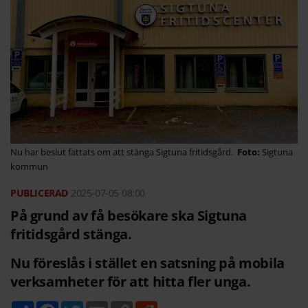
Nu har beslut fattats om att stänga Sigtuna fritidsgård.
Sigtuna
kommun
2025-07-05
08:00
På grund av få besökare ska Sigtuna
fritidsgård stänga.
Nu föreslås i stället en satsning på mobila
verksamheter för att hitta fler unga.
D
F
T
E
C
R