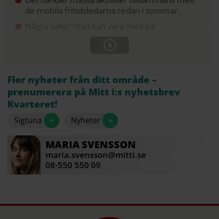
de mobila fritidsledarna redan i sommar.
Några saker man kan vara med på:
Fler nyheter från ditt område –
prenumerera på Mitt i:s nyhetsbrev
Kvarteret!
+
+
Sigtuna
Nyheter
MARIA
SVENSSON
maria.svensson@mitti.se
08-550 550 09