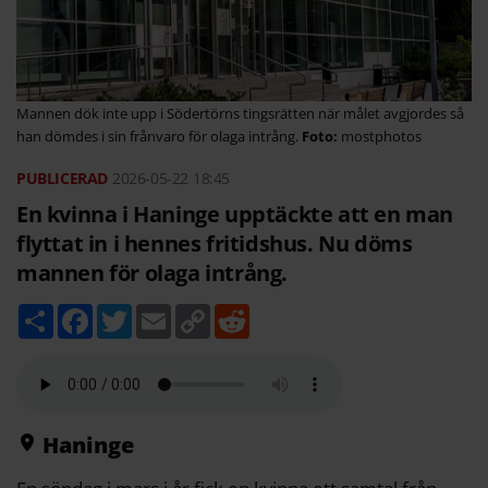
Mannen dök inte upp i Södertörns tingsrätten när målet avgjordes så
han dömdes i sin frånvaro för olaga intrång.
mostphotos
2026-05-22
18:45
En kvinna i Haninge upptäckte att en man
flyttat in i hennes fritidshus. Nu döms
mannen för olaga intrång.
D
F
T
E
C
R
e
a
w
m
o
e
l
c
i
a
p
d
a
e
t
i
y
d
b
t
l
L
i
o
e
i
t
o
r
n
k
k
Haninge