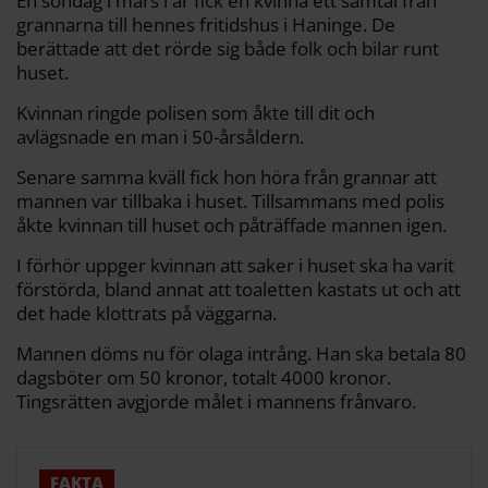
En söndag i mars i år fick en kvinna ett samtal från
grannarna till hennes fritidshus i Haninge. De
berättade att det rörde sig både folk och bilar runt
huset.
Kvinnan ringde polisen som åkte till dit och
avlägsnade en man i 50-årsåldern.
Senare samma kväll fick hon höra från grannar att
mannen var tillbaka i huset. Tillsammans med polis
åkte kvinnan till huset och påträffade mannen igen.
I förhör uppger kvinnan att saker i huset ska ha varit
förstörda, bland annat att toaletten kastats ut och att
det hade klottrats på väggarna.
Mannen döms nu för olaga intrång. Han ska betala 80
dagsböter om 50 kronor, totalt 4000 kronor.
Tingsrätten avgjorde målet i mannens frånvaro.