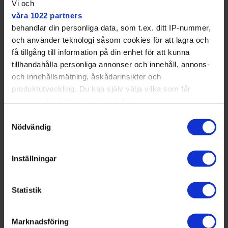
Vi och
våra 1022 partners
behandlar din personliga data, som t.ex. ditt IP-nummer,
och använder teknologi såsom cookies för att lagra och
få tillgång till information på din enhet för att kunna
tillhandahålla personliga annonser och innehåll, annons-
och innehållsmätning, åskådarinsikter och
produktutveckling. Du kan själv välja vilka som får
använda din data och i vilka syften.
Samtyckesval
Med din tillåtelse skulle vi även vilja:
Nödvändig
Samla in information om din geografiska plats
som kan ha en noggrannhet på upp till flera meter
Inställningar
Identifiera din enhet genom att aktivt skanna den
för specifika kännetecken (fingeravtryck)
Statistik
Ta reda på mer om hur dina personliga uppgifter
behandlas och ställ in dina preferenser i
detaljsektionen
Marknadsföring
. Du kan ändra eller dra tillbaka ditt samtycke när som