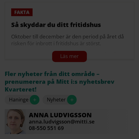
Så skyddar du ditt fritidshus
Oktober till december är den period på året då
risken för inbrott i fritidshus är störst.
Det viktigaste är att se till att det finns lås på
dörrar och fönster och eventuellt larm.
Grannsamverkan är även ett effektivt skydd.
Fler nyheter från ditt område –
prenumerera på Mitt i:s nyhetsbrev
Se till att trädgårdsredskap och stegar inte kan
Kvarteret!
användas som inbrottsredskap.
+
+
Haninge
Nyheter
Se till att huset syns för grannar eller vägen.
Ha belysning med rörelsedetektorer.
ANNA
LUDVIGSSON
anna.ludvigsson@mitti.se
Täck inte fönster och dörrar med växter.
08-550 551 69
Stöldmärk tillhörigheter av värde.