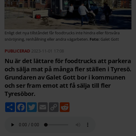
Enligt det nya tillståndet får foodtrucks inte hindra eller försvåra
snöröjning, renhållning eller andra vägarbeten.
Galet Gott
2023-11-01
17:08
Nu är det lättare för foodtrucks att parkera
och sälja mat på många fler ställen i Tyresö.
Grundaren av Galet Gott bor i kommunen
och ser fram emot att få sälja till fler
Tyresöbor.
D
F
T
E
C
R
e
a
w
m
o
e
l
c
i
a
p
d
a
e
t
i
y
d
b
t
l
L
i
o
e
i
t
o
r
n