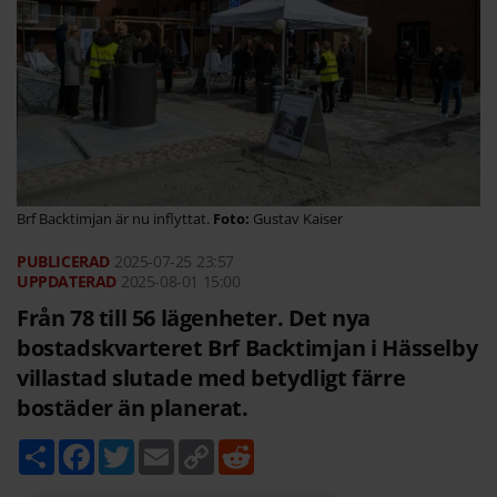
Brf Backtimjan är nu inflyttat.
Gustav Kaiser
2025-07-25
23:57
2025-08-01 15:00
Från 78 till 56 lägenheter. Det nya
bostadskvarteret Brf Backtimjan i Hässelby
villastad slutade med betydligt färre
bostäder än planerat.
D
F
T
E
C
R
e
a
w
m
o
e
l
c
i
a
p
d