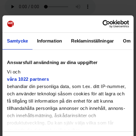
a
e
t
i
y
d
b
t
l
L
i
o
e
i
t
o
r
n
k
k
Västerorts senaste bostadskvarter Brf Backtimjan i
Hässelby villastad är nu färdigbyggt och inflyttat.
De 56 lägenheterna har byggts i fyra våningar vid
Samtycke
Information
Reklaminställningar
Om
Rädisvägen/Backtimjegränd.
Vänder sig till flera målgrupper
Ansvarsfull användning av dina uppgifter
– Vi har vänt oss till alla som letar första lägenheten,
Vi och
unga par, barnfamiljer och äldre som sålt villan eller
våra 1022 partners
radhuset, säger Anna-Kari Malm, projektchef JM:s
behandlar din personliga data, som t.ex. ditt IP-nummer,
dotterbolag AB Borätt.
och använder teknologi såsom cookies för att lagra och
få tillgång till information på din enhet för att kunna
tillhandahålla personliga annonser och innehåll, annons-
och innehållsmätning, åskådarinsikter och
produktutveckling. Du kan själv välja vilka som får
Vi har vänt oss till alla som
använda din data och i vilka syften.