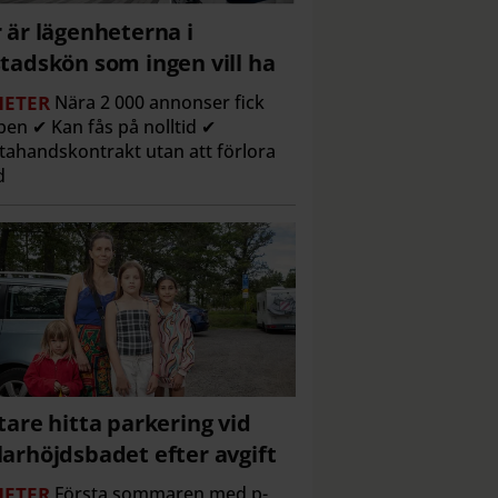
 är lägenheterna i
tadskön som ingen vill ha
ETER
Nära 2 000 annonser fick
en ✔ Kan fås på nolltid ✔
tahandskontrakt utan att förlora
d
tare hitta parkering vid
arhöjdsbadet efter avgift
ETER
Första sommaren med p-