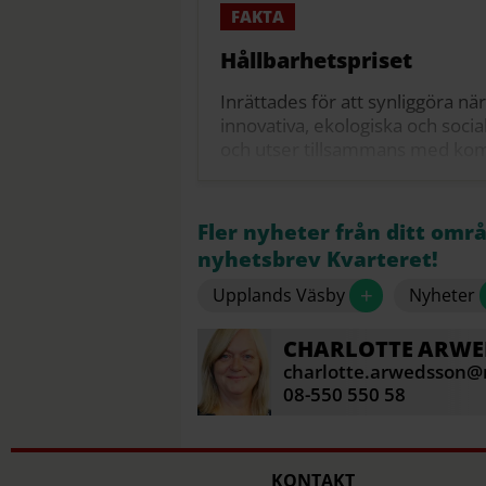
Hållbarhetspriset
Inrättades för att synliggöra n
innovativa, ekologiska och socia
och utser tillsammans med kom
Delas ut under nationaldagsfi
utmärkelsen Årets Väsbybo och 
Fler nyheter från ditt omr
Källa: Upplands Väsby kommun
nyhetsbrev Kvarteret!
+
Upplands Väsby
Nyheter
CHARLOTTE
ARWE
charlotte.arwedsson@m
08-550 550 58
KONTAKT