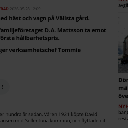
avgi
2026-05-28 12:09
ed häst och vagn på Vällsta gård.
familjeföretaget D.A. Mattsson ta emot
rsta hållbarhetspris.
 säger verksamhetschef Tommie
Döm
män
öve
NYH
bang
över hundra år sedan. Våren 1921 köpte David
rest
gränsen mot Sollentuna kommun, och flyttade dit