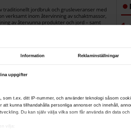
 traditionellt jordbruk och grusleveranser med
sson verksamt inom återvinning av schaktmassor,
ljning av återvunna produkter och jord – samt
upplag.
bos
hållbarhetspris för "sitt långsiktiga och
aterialflöden inom bygg- och
Information
Reklaminställningar
sol
ina uppgifter
det
ca
, som t.ex. ditt IP-nummer, och använder teknologi såsom cookies
 för att kunna tillhandahålla personliga annonser och innehåll, an
lta eftersom vi
veckling. Du kan själv välja vilka som får använda din data och i
er oss som en del av
n vilja: