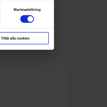
lera meter
ryck)
Marknadsföring
Tillåt alla cookies