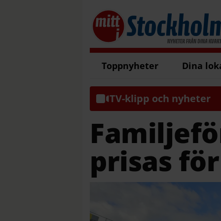
Toppnyheter
Dina lok
TV-klipp och nyheter
Familjef
prisas fö