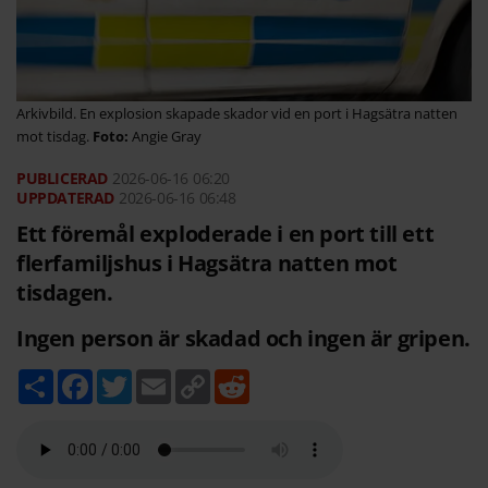
Arkivbild. En explosion skapade skador vid en port i Hagsätra natten
mot tisdag.
Angie Gray
2026-06-16
06:20
2026-06-16 06:48
Ett föremål exploderade i en port till ett
flerfamiljshus i Hagsätra natten mot
tisdagen.
Ingen person är skadad och ingen är gripen.
D
F
T
E
C
R
e
a
w
m
o
e
l
c
i
a
p
d
a
e
t
i
y
d
b
t
l
L
i
o
e
i
t
o
r
n