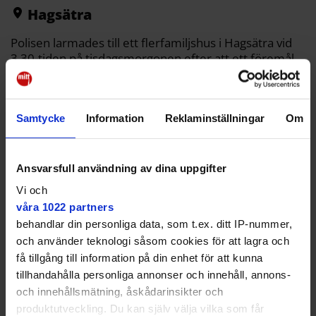
k
k
Hagsätra
Polisen larmades till ett flerfamiljshus i Hagsätra vid
3.30-tiden på tisdagsmorgonen efter att ett föremål
exploderat i porten.
– Vi fick in ett stort antal samtal från boende i
Hagsätra om en hög smäll och att man sett ett högt
Samtycke
Information
Reklaminställningar
Om
rökmoln, säger Ola Österling, presstalesperson på
polisen.
Ansvarsfull användning av dina uppgifter
Ingen behövde utrymmas i samband med
explosionen, som orsakade begränsade skador på
Vi och
fastigheten. Enligt Österling handlar det om ett
våra 1022 partners
åttavåningshus.
behandlar din personliga data, som t.ex. ditt IP-nummer,
och använder teknologi såsom cookies för att lagra och
– Vi har hittat höljet till sprängladdningen på platsen
få tillgång till information på din enhet för att kunna
som vi har tagit i beslag.
tillhandahålla personliga annonser och innehåll, annons-
Ingen gripen
och innehållsmätning, åskådarinsikter och
produktutveckling. Du kan själv välja vilka som får
Under natten pågick en jakt efter misstänkta och flera