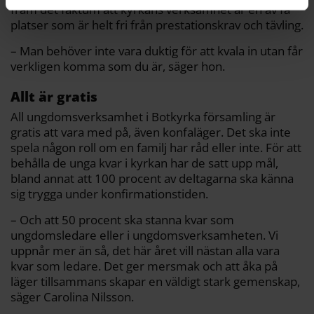
fram det faktum att kyrkans verksamhet är en av få
platser som är helt fri från prestationskrav och tävling.
– Man behöver inte vara duktig för att kvala in utan får
verkligen komma som du är, säger hon.
Allt är gratis
All ungdomsverksamhet i Botkyrka församling är
gratis att vara med på, även konfaläger. Det ska inte
spela någon roll om en familj har råd eller inte. För att
behålla de unga kvar i kyrkan har de satt upp mål,
bland annat att 100 procent av deltagarna ska känna
sig trygga under konfirmationstiden.
– Och att 50 procent ska stanna kvar som
ungdomsledare eller i ungdomsverksamheten. Vi
uppnår mer än så, det här året vill nästan alla vara
kvar som ledare. Det ger mersmak och att åka på
läger tillsammans skapar en väldigt stark gemenskap,
säger Carolina Nilsson.