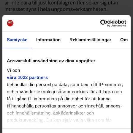
är inte bara till just konfalägren fler söker sig utan
intresset syns i hela ungdomsverksamheten.
Samtycke
Information
Reklaminställningar
Om
Ansvarsfull användning av dina uppgifter
Vi och
våra 1022 partners
behandlar din personliga data, som t.ex. ditt IP-nummer,
och använder teknologi såsom cookies för att lagra och
få tillgång till information på din enhet för att kunna
tillhandahålla personliga annonser och innehåll, annons-
och innehållsmätning, åskådarinsikter och
produktutveckling. Du kan själv välja vilka som får
använda din data och i vilka syften.