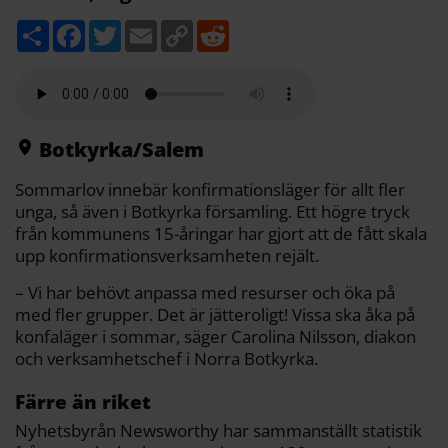
D
F
T
E
C
R
e
a
w
m
o
e
l
c
i
a
p
d
a
e
t
i
y
d
b
t
l
L
i
o
e
i
t
o
r
n
k
k
Botkyrka/Salem
Sommarlov innebär konfirmationsläger för allt fler
unga, så även i Botkyrka församling. Ett högre tryck
från kommunens 15-åringar har gjort att de fått skala
upp konfirmationsverksamheten rejält.
– Vi har behövt anpassa med resurser och öka på
med fler grupper. Det är jätteroligt! Vissa ska åka på
konfaläger i sommar, säger Carolina Nilsson, diakon
och verksamhetschef i Norra Botkyrka.
Färre än riket
Nyhetsbyrån Newsworthy har sammanställt statistik