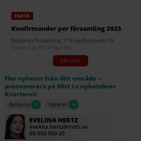
Konfirmander per församling 2025
Botkyrka församling: 119 konfirmander (9
procent av 15-åringarna)
Grödinge församling: 20 konfirmander (cirka 26
procent)
Salems församling: 40 konfirmander (16
Fler nyheter från ditt område –
procent)
prenumerera på Mitt i:s nyhetsbrev
Kvarteret!
Hela riket: 29 200 konfirmander (22,5 procent)
+
+
Botkyrka
Nyheter
Källa: Newsworthy
EVELINA
HERTZ
evelina.hertz@mitti.se
08-550 550 25