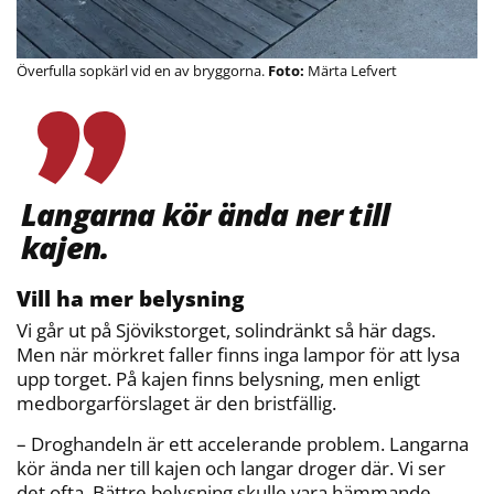
Överfulla sopkärl vid en av bryggorna.
Märta Lefvert
Langarna kör ända ner till
kajen.
Vill ha mer belysning
Vi går ut på Sjövikstorget, solindränkt så här dags.
Men när mörkret faller finns inga lampor för att lysa
upp torget. På kajen finns belysning, men enligt
medborgarförslaget är den bristfällig.
– Droghandeln är ett accelerande problem. Langarna
kör ända ner till kajen och langar droger där. Vi ser
det ofta. Bättre belysning skulle vara hämmande,