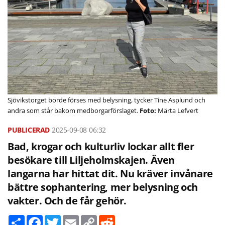
Sjövikstorget borde förses med belysning, tycker Tine Asplund och
andra som står bakom medborgarförslaget.
Märta Lefvert
2025-09-08
06:32
Bad, krogar och kulturliv lockar allt fler
besökare till Liljeholmskajen. Även
langarna har hittat dit. Nu kräver invånare
bättre sophantering, mer belysning och
vakter. Och de får gehör.
D
F
T
E
C
R