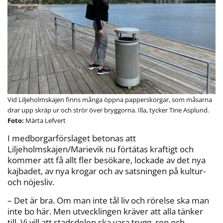
Vid Liljeholmskajen finns många öppna papperskorgar, som måsarna
drar upp skräp ur och strör över bryggorna. Illa, tycker Tine Asplund.
Märta Lefvert
I medborgarförslaget betonas att
Liljeholmskajen/Marievik nu förtätas kraftigt och
kommer att få allt fler besökare, lockade av det nya
kajbadet, av nya krogar och av satsningen på kultur-
och nöjesliv.
– Det är bra. Om man inte tål liv och rörelse ska man
inte bo här. Men utvecklingen kräver att alla tänker
till. Vi vill att stadsdelen ska vara trygg, ren och