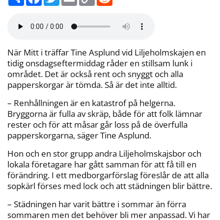
e
a
w
m
o
e
l
c
i
a
p
d
a
e
t
i
y
d
b
t
l
L
i
o
e
i
t
o
r
n
k
k
När Mitt i träffar Tine Asplund vid Liljeholmskajen en
tidig onsdagseftermiddag råder en stillsam lunk i
området. Det är också rent och snyggt och alla
papperskorgar är tömda. Så är det inte alltid.
– Renhållningen är en katastrof på helgerna.
Bryggorna är fulla av skräp, både för att folk lämnar
rester och för att måsar går loss på de överfulla
papperskorgarna, säger Tine Asplund.
Hon och en stor grupp andra Liljeholmskajsbor och
lokala företagare har gått samman för att få till en
förändring. I ett medborgarförslag föreslår de att alla
sopkärl förses med lock och att städningen blir bättre.
– Städningen har varit bättre i sommar än förra
sommaren men det behöver bli mer anpassad. Vi har