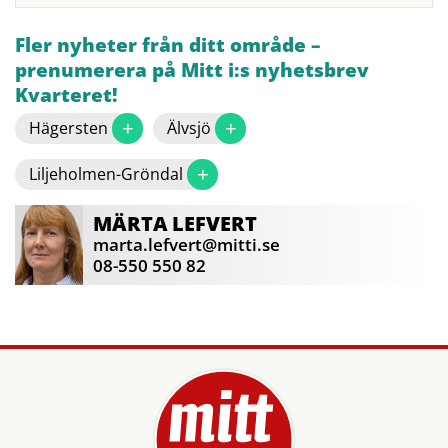
Fler nyheter från ditt område –
prenumerera på Mitt i:s nyhetsbrev
Kvarteret!
+
+
Hägersten
Älvsjö
+
Liljeholmen-Gröndal
MÄRTA
LEFVERT
marta.lefvert@mitti.se
08-550 550 82