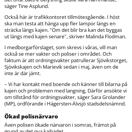
säger Tine Asplund.
Också här är trafikkontoret tillmötesgående. I höst
ska man testa att hänga upp fler lampor längs en
sträcka längs kajen. "Om det blir bra kan det byggas
ut längs med kajen senare", skriver Malinda Flodman.
I medborgarförslaget, som skrevs i våras, vill man
också se mer vakter och poliser i området. Och
faktum är att ordningsvakter patrullerar Sjövikstorget,
Sjövikskajen och Marievik sedan i maj, även om de
inte är där jämt.
– Vi har kontakt med boende och känner till bilarna på
kajen och problemen med langning, Därför ansökte vi
om tillstånd för ordningsvakter, säger Sara Grolander
(MP), ordförande i Hägersten-Älvsjö stadsdelsnämnd.
Ökad polisnärvaro
Även polisen ökade närvaron i somras, främst på
grund av det nya kajbadet.