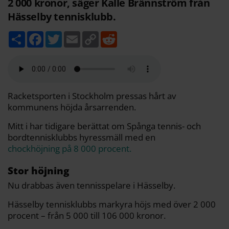
2 000 kronor, säger Kalle Brännström från
Hässelby tennisklubb.
D
F
T
E
C
R
e
a
w
m
o
e
l
c
i
a
p
d
a
e
t
i
y
d
b
t
l
L
i
o
e
i
t
o
r
n
k
k
Racketsporten i Stockholm pressas hårt av
kommunens höjda årsarrenden.
Mitt i har tidigare berättat om Spånga tennis- och
bordtennisklubbs hyressmäll med en
chockhöjning på 8 000 procent.
Stor höjning
Nu drabbas även tennisspelare i Hässelby.
Hässelby tennisklubbs markyra höjs med över 2 000
procent – från 5 000 till 106 000 kronor.