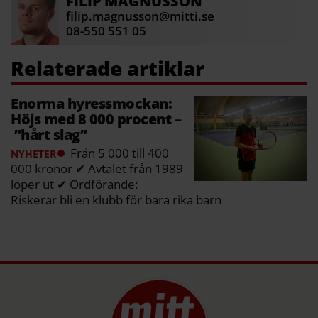
FILIP
MAGNUSSON
filip.magnusson@mitti.se
08-550 551 05
Enorma hyressmockan:
Höjs med 8 000 procent –
”hårt slag”
Från 5 000 till 400
NYHETER
000 kronor ✔ Avtalet från 1989
löper ut ✔ Ordförande:
Riskerar bli en klubb för bara rika barn