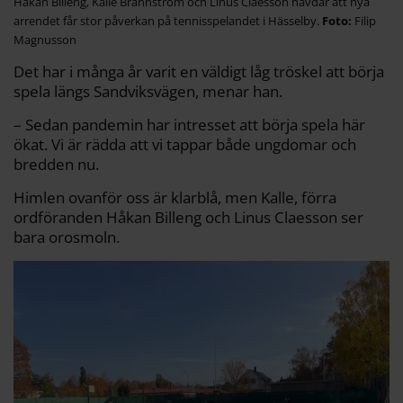
Håkan Billeng, Kalle Brännström och Linus Claesson hävdar att nya
arrendet får stor påverkan på tennisspelandet i Hässelby.
Filip
Magnusson
Det har i många år varit en väldigt låg tröskel att börja
spela längs Sandviksvägen, menar han.
– Sedan pandemin har intresset att börja spela här
ökat. Vi är rädda att vi tappar både ungdomar och
bredden nu.
Himlen ovanför oss är klarblå, men Kalle, förra
ordföranden Håkan Billeng och Linus Claesson ser
bara orosmoln.