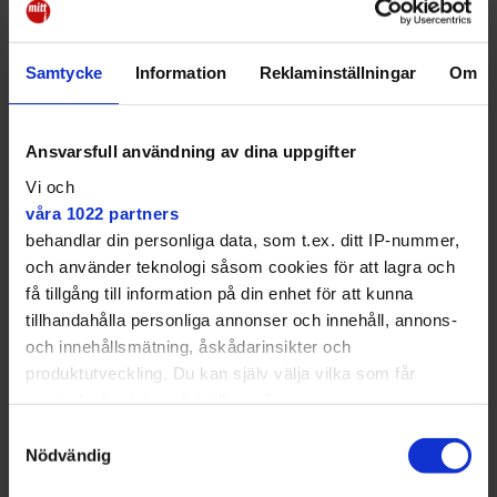
och stöd den kan få.
– Vi var beredda på det värsta, men hoppades på
Samtycke
Information
Reklaminställningar
Om
halva höjningen. Det hade spelarna klarat i större
utsträckning, säger Håkan.
Ansvarsfull användning av dina uppgifter
"Folk hoppar av"
Vi och
När vi träffas har flera spelare och familjer precis
våra 1022 partners
aviserat för klubben att de inte kommer ha råd att
spela nästa år.
behandlar din personliga data, som t.ex. ditt IP-nummer,
och använder teknologi såsom cookies för att lagra och
– Bokningen här intill skulle vara helt full inför nästa
få tillgång till information på din enhet för att kunna
säsong annars. Men nu ser vi att folk hoppar av, säger
tillhandahålla personliga annonser och innehåll, annons-
Håkan och pekar på luckorna på ett uppsatt
och innehållsmätning, åskådarinsikter och
pappersark på det gamla klubbhuset.
produktutveckling. Du kan själv välja vilka som får
använda din data och i vilka syften.
Samtyckesval
Med din tillåtelse skulle vi även vilja:
Nödvändig
Samla in information om din geografiska plats