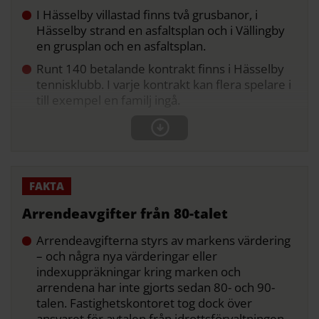
I Hässelby villastad finns två grusbanor, i
Hässelby strand en asfaltsplan och i Vällingby
en grusplan och en asfaltsplan.
Runt 140 betalande kontrakt finns i Hässelby
tennisklubb. I varje kontrakt kan flera spelare i
till exempel en familj ingå.
Arrendeavgifter från 80-talet
Arrendeavgifterna styrs av markens värdering
– och några nya värderingar eller
indexuppräkningar kring marken och
arrendena har inte gjorts sedan 80- och 90-
talen. Fastighetskontoret tog dock över
ansvaret för avtalen från idrottsförvaltningen