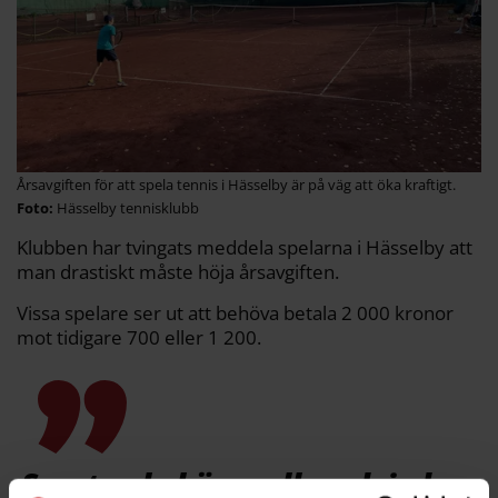
Årsavgiften för att spela tennis i Hässelby är på väg att öka kraftigt.
Hässelby tennisklubb
Klubben har tvingats meddela spelarna i Hässelby att
man drastiskt måste höja årsavgiften.
Vissa spelare ser ut att behöva betala 2 000 kronor
mot tidigare 700 eller 1 200.
Sporten behöver all medvind