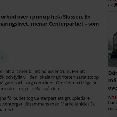
avgi
förbud över i princip hela Slussen. En
näringslivet, menar Centerpartiet – som
 att allt mer bli ett nöjescentrum. För att
Döm
 och fylla vill den lokala majoriteten sätta stopp
män
 på gator och torg i området. Områdena i fråga är
öve
dermalmstorg och Ryssgården.
NYH
agna förbudet tog Centerpartiets gruppledare
bang
ttentorget, tillsammans med Marko Janicic (C),
rest
snämnd.