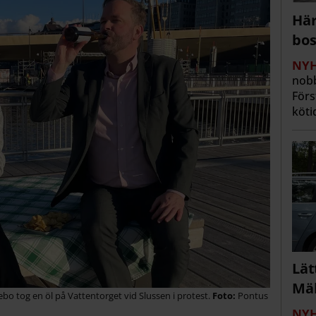
Här
bos
NYH
nobb
Förs
köti
Lät
Mäl
bo tog en öl på Vattentorget vid Slussen i protest.
Pontus
NYH