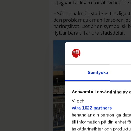
– Jag var tacksam för att vi fick lite
– Södermalm är stadens trevligaste 
den problematik man försöker lös
näringslivet. Det är en symbolisk
flyttar bara till andra stadsdelar.
Samtycke
Ansvarsfull användning av d
Vi och
våra 1022 partners
behandlar din personliga data
till information på din enhet
åskådarinsikter och produktut