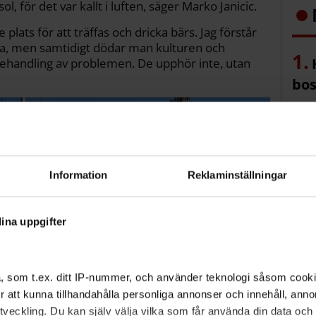
 sol, för det var kallt i luften, säger Marko Janicic.
plats för att träffas och dricka bärs. Jag förstår
a, men samtidigt dödar man kulturen och
 behandling av problemen. De upphör inte, utan
bos
sol
Information
Reklaminställningar
det
ca
ina uppgifter
, som t.ex. ditt IP-nummer, och använder teknologi såsom cookies
 för att kunna tillhandahålla personliga annonser och innehåll, an
veckling. Du kan själv välja vilka som får använda din data och i