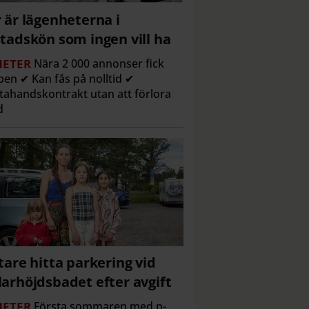
 är lägenheterna i
tadskön som ingen vill ha
ETER
Nära 2 000 annonser fick
en ✔ Kan fås på nolltid ✔
tahandskontrakt utan att förlora
d
tare hitta parkering vid
arhöjdsbadet efter avgift
ETER
Första sommaren med p-