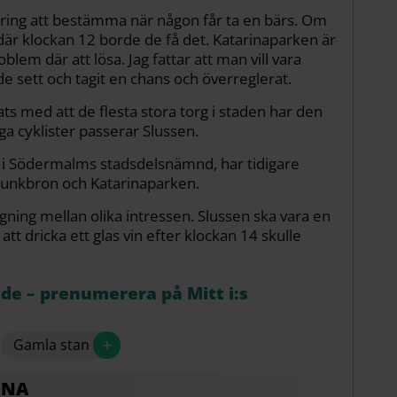
ering att bestämma när någon får ta en bärs. Om
 där klockan 12 borde de få det. Katarinaparken är
oblem där att lösa. Jag fattar att man vill vara
e sett och tagit en chans och överreglerat.
ats med att de flesta stora torg i staden har den
a cyklister passerar Slussen.
 i Södermalms stadsdelsnämnd, har tidigare
Munkbron och Katarinaparken.
vägning mellan olika intressen. Slussen ska vara en
att dricka ett glas vin efter klockan 14 skulle
åde – prenumerera på Mitt i:s
+
Gamla stan
ONA