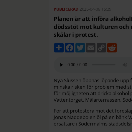
2025-04-06
15:39
Planen är att införa alkohol
dödsstöt mot kulturen och 
skålar i protest.
D
F
T
E
C
R
e
a
w
m
o
e
l
c
i
a
p
d
a
e
t
i
y
d
b
t
l
L
i
o
e
i
t
o
r
n
k
k
Nya Slussen öppnas löpande upp för
minska risken för problem med stök
för möjligheten att dricka alkohol
Vattentorget, Mälarterrassen, Sö
För att protestera mot det föresl
Jonas Naddebo en öl på en bänk Va
ersättare i Södermalms stadsdel