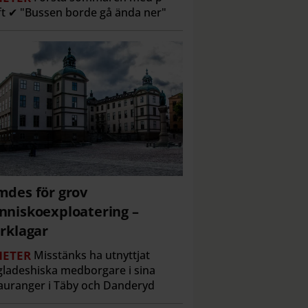
ft ✔ "Bussen borde gå ända ner"
des för grov
niskoexploatering –
rklagar
ETER
Misstänks ha utnyttjat
ladeshiska medborgare i sina
auranger i Täby och Danderyd