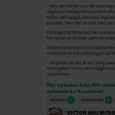
– Nej, det känns som att överregl
någon en fredag vill ha en kick off
heller inte byggd, det finns inga pr
proaktiv, men det är mer som att d
Förslaget till förbudet har motiver
här typen av förbud, samt att mång
Anders Göransson (S), ordförande
motiverat de två undantagen på 
– Vi tycker att det är en rimlig av
mötesplats. Vi tror att möjligheten 
uppskattas.
Fler nyheter från ditt omr
nyhetsbrev Kvarteret!
+
+
Nyheter
Södermalm
VICTOR
MALMCR