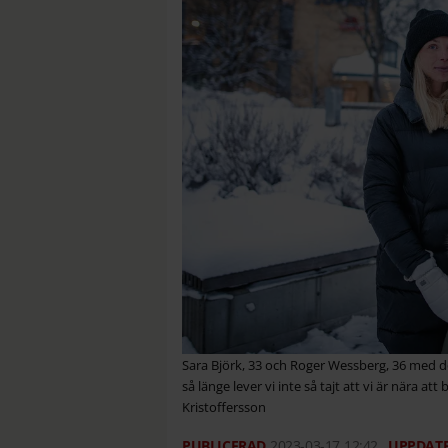
Sara Björk, 33 och Roger Wessberg, 36 med dött
så länge lever vi inte så tajt att vi är nära at
Kristoffersson
2023-03-17
12:42