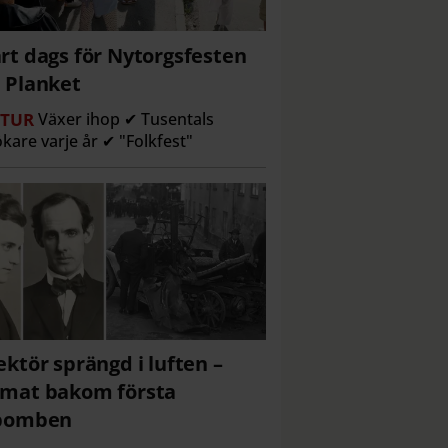
rt dags för Nytorgsfesten
 Planket
TUR
Växer ihop ✔ Tusentals
kare varje år ✔ "Folkfest"
ektör sprängd i luften –
mat bakom första
lbomben