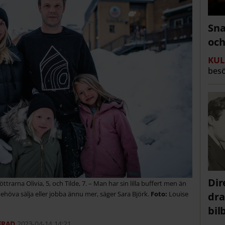
Sna
och
KUL
besö
Dir
rarna Olivia, 5, och Tilde, 7. – Man har sin lilla buffert men än
t behöva sälja eller jobba ännu mer, säger Sara Björk.
Louise
dra
bi
2023-04-14 14:21