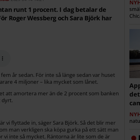
NYH
ntan runt 1 procent. I dag betalar de
smäl
Chic
För Roger Wessberg och Sara Björk har
r fem år sedan. För inte så länge sedan var huset
narare 4 miljoner – lika mycket som lånet.
App
Valet att amortera mer än de 2 procent som banken
det
 dyrt.
cam
NYH
natu
r vi flyttade in, säger Sara Björk. Så det blir mer
om man verkligen ska köpa gurka på ett sätt man
 vi inte så mycket. Räntorna är lite som de är