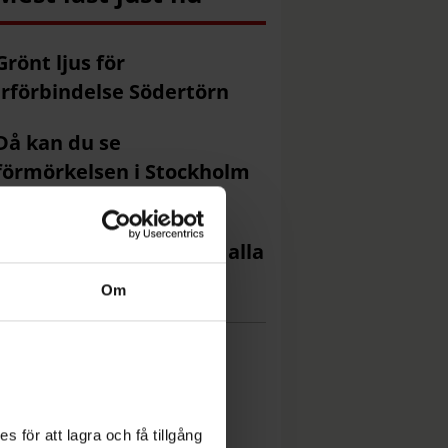
Grönt ljus för
rförbindelse Södertörn
Då kan du se
förmörkelsen i Stockholm
Brita, 92, bor med
ddermöss: ”Inga mygg i alla
”
Om
 för att lagra och få tillgång