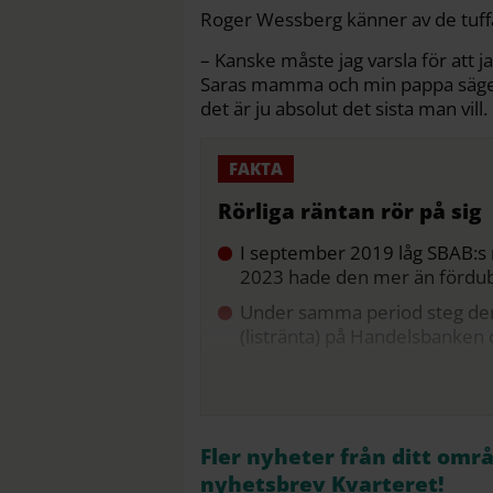
Roger Wessberg känner av de tuffa
– Kanske måste jag varsla för att j
Saras mamma och min pappa säger a
det är ju absolut det sista man vill.
Rörliga räntan rör på sig
I september 2019 låg SBAB:s r
2023 hade den mer än fördubbl
Under samma period steg den 
(listränta) på Handelsbanken o
Fler nyheter från ditt omr
nyhetsbrev Kvarteret!