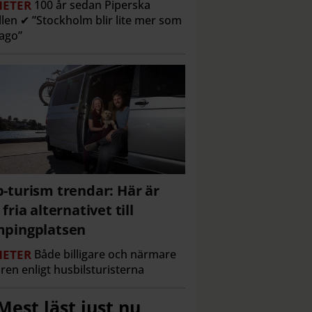
ETER
100 år sedan Piperska
len ✔ ”Stockholm blir lite mer som
ago”
-turism trendar: Här är
 fria alternativet till
pingplatsen
ETER
Både billigare och närmare
ren enligt husbilsturisterna
Mest läst just nu