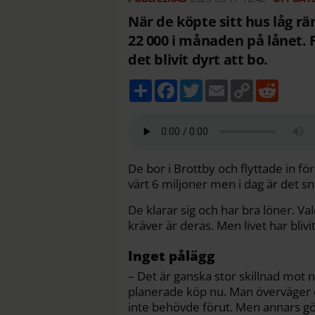
När de köpte sitt hus låg rä
22 000 i månaden på lånet. 
det blivit dyrt att bo.
D
F
T
E
C
R
e
a
w
m
o
e
l
c
i
a
p
d
a
e
t
i
y
d
b
t
l
L
i
o
e
i
t
o
r
n
k
k
De bor i Brottby och flyttade in fö
värt 6 miljoner men i dag är det s
De klarar sig och har bra löner. 
kräver är deras. Men livet har blivit
Inget pålägg
– Det är ganska stor skillnad mot nä
planerade köp nu. Man överväger 
inte behövde förut. Men annars gör