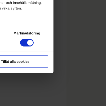
nons- och innehållsmätning,
 vilka syften.
lera meter
ryck)
Marknadsföring
Tillåt alla cookies