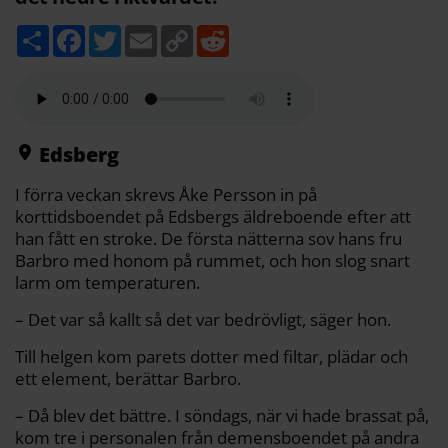
D
F
T
E
C
R
e
a
w
m
o
e
l
c
i
a
p
d
a
e
t
i
y
d
b
t
l
L
i
o
e
i
t
o
r
n
k
k
Edsberg
I förra veckan skrevs Åke Persson in på
korttidsboendet på Edsbergs äldreboende efter att
han fått en stroke. De första nätterna sov hans fru
Barbro med honom på rummet, och hon slog snart
larm om temperaturen.
– Det var så kallt så det var bedrövligt, säger hon.
Till helgen kom parets dotter med filtar, plädar och
ett element, berättar Barbro.
– Då blev det bättre. I söndags, när vi hade brassat på,
kom tre i personalen från demensboendet på andra