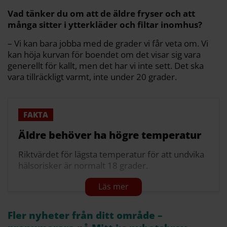
Vad tänker du om att de äldre fryser och att
många sitter i ytterkläder och filtar inomhus?
– Vi kan bara jobba med de grader vi får veta om. Vi
kan höja kurvan för boendet om det visar sig vara
generellt för kallt, men det har vi inte sett. Det ska
vara tillräckligt varmt, inte under 20 grader.
Äldre behöver ha högre temperatur
Riktvärdet för lägsta temperatur för att undvika
hälsorisker är normalt 18 grader.
För känsliga personer, så som äldre, är det
nedre riktvärdet istället 20 grader. Det är det
värdet som tillsynsmyndigheten utgår från för
Fler nyheter från ditt område –
att bedöma hälsorisker.