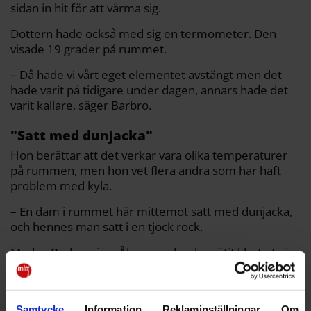
sidan in hit för att värma sig.
Dottern hade också med sig en termometer. Den
visade 19 grader på rummet.
– Då hade vi vårt eget elementet avstängt men det
hade varit på tidigare under dagen, annars hade det
varit kallare, säger Barbro.
"Satt med dunjacka"
Hon berättar att det verkar vara olika temperaturer
på rummen, men hon vet flera andra som har haft
problem med kyla.
– En dam i rummet här mittemot satt med dunjacka,
och hennes man satt i en tjock rock.
Medan Barbro visar Åkes rum har han ätit klart ute i
matsalen, med en filt om axlarna. Även de andra runt
bordet sitter där med tofflor, halsdukar och tjocka
kläder.
Samtycke
Information
Reklaminställningar
Om