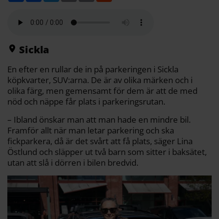
l
c
i
a
p
d
a
e
t
i
y
d
b
t
l
L
i
o
e
i
t
o
r
n
k
k
Sickla
En efter en rullar de in på parkeringen i Sickla
köpkvarter, SUV:arna. De är av olika märken och i
olika färg, men gemensamt för dem är att de med
nöd och näppe får plats i parkeringsrutan.
– Ibland önskar man att man hade en mindre bil.
Framför allt när man letar parkering och ska
fickparkera, då är det svårt att få plats, säger Lina
Östlund och släpper ut två barn som sitter i baksätet,
utan att slå i dörren i bilen bredvid.