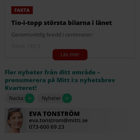
Tio-i-topp största bilarna i länet
Genomsnittlig bredd i centimeter:
Solna: 185,2
Danderyd: 184,2
Stockholm: 183,5
Fler nyheter från ditt område –
prenumerera på Mitt i:s nyhetsbrev
Nacka: 183,3
Kvarteret!
Sollentuna: 182,7
+
+
Nacka
Nyheter
Lidingö: 182,4
EVA
TONSTRÖM
Täby: 182
eva.tonstrom@mitti.se
073-600 69 23
Vaxholm: 181,9
Södertälje: 181,9