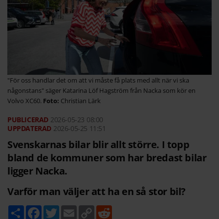
"För oss handlar det om att vi måste få plats med allt när vi ska
någonstans" säger Katarina Löf Hagström från Nacka som kör en
Volvo XC60.
Christian Lärk
2026-05-23
08:00
2026-05-25 11:51
Svenskarnas bilar blir allt större. I topp
bland de kommuner som har bredast bilar
ligger Nacka.
Varför man väljer att ha en så stor bil?
D
F
T
E
C
R
e
a
w
m
o
e