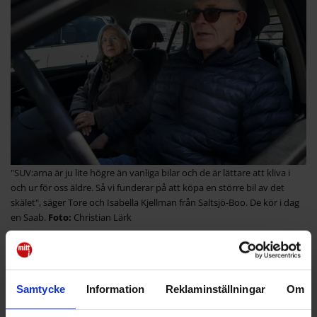
"SUV:arna är ju lite högre än vanliga bilar och de är lättare att kliva i
och ur för oss äldre. Så vi funderar på att köpa en större bil av det
skälet", säger Tore och Isabella Kjellman från Saltsjö-Boo. De kör i dag
en Saab.
Christian Lärk
Det här leder till en rad problem – för hälsan, miljön,
säkerhet och stadsplaneringen, enligt Anders Roth,
mobilitetsexpert vid forskningsinstitutet IVL.
Samtycke
Information
Reklaminställningar
Om
– Bredare bilar tar mer plats, normala
parkeringsplatser bli för små. Bilarna tar därmed mer