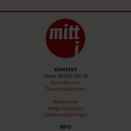
Värmdö: 181,7
Snittet i riket när det gäller bredd på personbilar
är 181,4 centimeter.
Källa: Newsworthy som använt data från fordonsregistret
och Mobility
KONTAKT
Växel: 08-550 550 00
Kontakta oss
Tipsa redaktionen
Webmaster
Integritetspolicy
Cookie-inställningar
INFO