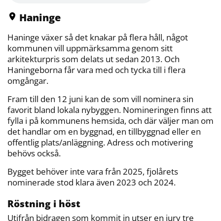
o
r
n
k
k
Haninge
Haninge växer så det knakar på flera håll, något
kommunen vill uppmärksamma genom sitt
arkitekturpris som delats ut sedan 2013. Och
Haningeborna får vara med och tycka till i flera
omgångar.
Fram till den 12 juni kan de som vill nominera sin
favorit bland lokala nybyggen. Nomineringen finns att
fylla i på kommunens hemsida, och där väljer man om
det handlar om en byggnad, en tillbyggnad eller en
offentlig plats/anläggning. Adress och motivering
behövs också.
Bygget behöver inte vara från 2025, fjolårets
nominerade stod klara även 2023 och 2024.
Röstning i höst
Utifrån bidragen som kommit in utser en jury tre