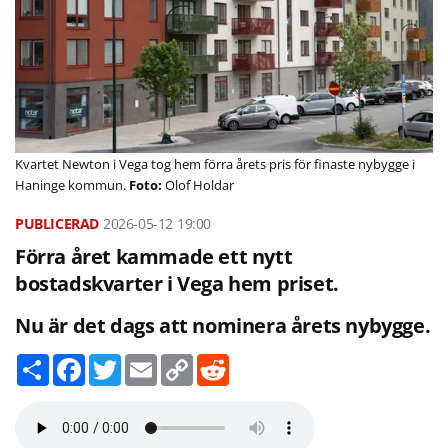
Kvartet Newton i Vega tog hem förra årets pris för finaste nybygge i
Haninge kommun.
Olof Holdar
2026-05-12
19:00
Förra året kammade ett nytt
bostadskvarter i Vega hem priset.
Nu är det dags att nominera årets nybygge.
D
F
T
E
C
R
e
a
w
m
o
e
l
c
i
a
p
d
a
e
t
i
y
d
b
t
l
L
i
o
e
i
t