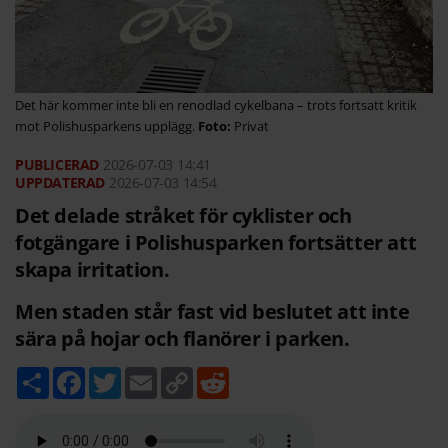
Det här kommer inte bli en renodlad cykelbana – trots fortsatt kritik
mot Polishusparkens upplägg.
Privat
2026-07-03
14:41
2026-07-03 14:54
Det delade stråket för cyklister och
fotgängare i Polishusparken fortsätter att
skapa irritation.
Men staden står fast vid beslutet att inte
sära på hojar och flanörer i parken.
D
F
T
E
C
R
e
a
w
m
o
e
l
c
i
a
p
d
a
e
t
i
y
d
b
t
l
L
i