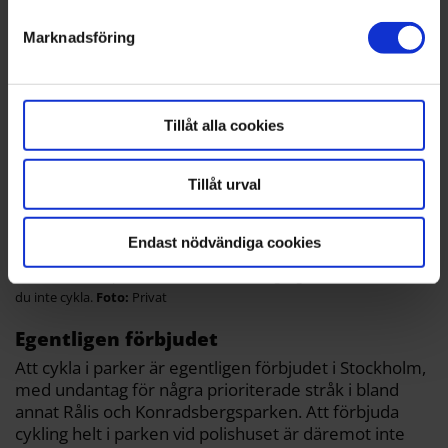
behandlas och ställ in dina preferenser i
detaljsektionen
Marknadsföring
. Du kan ändra eller dra tillbaka ditt samtycke när som
helst från cookie-förklaringen.
Tillåt alla cookies
Tillåt urval
Endast nödvändiga cookies
På stråket mitt i parken ska faktiskt bara fotgängare hålla till. Här får
du inte cykla.
Privat
Egentligen förbjudet
Att cykla i parker är egentligen förbjudet i Stockholm,
med undantag för några prioriterade stråk i bland
annat Rålis och Konradsbergsparken. Att förbjuda
cykling helt i parken vid polishuset är däremot inte