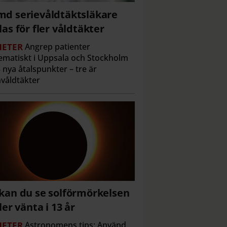
d serievåldtäktsläkare
las för fler våldtäkter
ETER
Angrep patienter
ematiskt i Uppsala och Stockholm
 nya åtalspunkter – tre är
våldtäkter
kan du se solförmörkelsen
ller vänta i 13 år
ETER
Astronomens tips: Använd