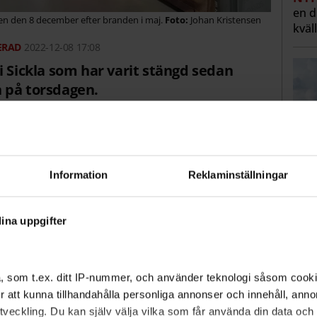
en 
gen den 8 december efter branden i maj.
Johan Kristensen
kväl
2022-12-08 17:08
i Sickla som har varit stängd sedan
n på torsdagen.
 Brands på Facebook.
Information
Reklaminställningar
S-k
gra
ina uppgifter
me
18 maj utrymdes Sickla galleria efter en brand i
VAL
”naz
 lampor. Det rann vatten ner från övervåningen till
, som t.ex. ditt IP-nummer, och använder teknologi såsom cookies
"Han
nna Z Ek.
 för att kunna tillhandahålla personliga annonser och innehåll, an
veckling. Du kan själv välja vilka som får använda din data och i