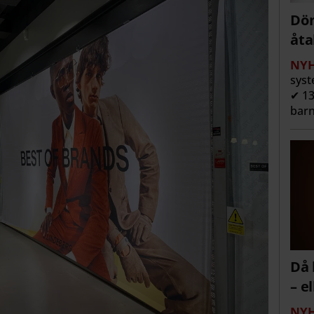
Döm
åta
NYH
syst
✔ 13
barn
Då 
– e
NYH