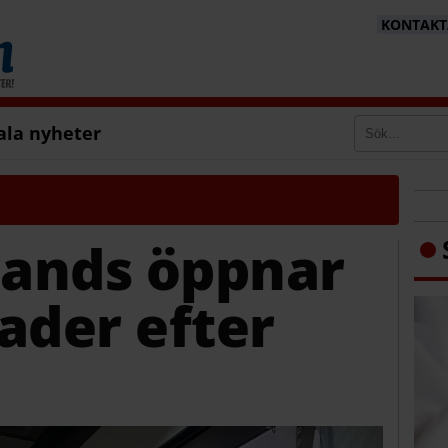
KONTAKTA
ala nyheter
rands öppnar
ader efter