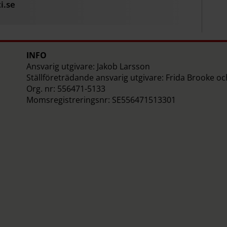
i.se
INFO
Ansvarig utgivare: Jakob Larsson
Ställföreträdande ansvarig utgivare: Frida Brooke o
Org. nr: 556471-5133
Momsregistreringsnr: SE556471513301