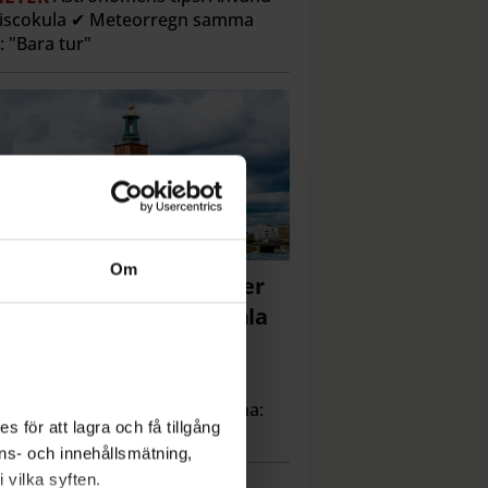
discokula ✔ Meteorregn samma
l: "Bara tur"
Om
andidat hoppar av – efter
nskning av inlägg i sociala
dier
Kallade Israels regering för
istjudar” ✔ Socialdemokraterna:
 för att lagra och få tillgång
 ser själv allvarligt på detta"
nons- och innehållsmätning,
 vilka syften.