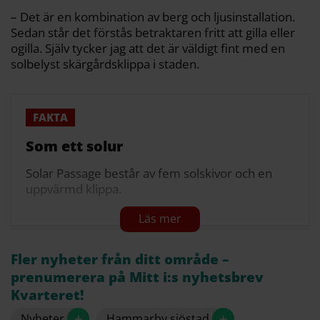
– Det är en kombination av berg och ljusinstallation.
Sedan står det förstås betraktaren fritt att gilla eller
ogilla. Själv tycker jag att det är väldigt fint med en
solbelyst skärgårdsklippa i staden.
Som ett solur
Solar Passage består av fem solskivor och en
uppvärmd klippa.
Skivorna fungerar som ett solur med 365
ljusscenarier som visar tid och årstid.
De skiftar färg från gult vid lunch till pulserande
Fler nyheter från ditt område –
midnattsblått på natten.
prenumerera på Mitt i:s nyhetsbrev
Kvarteret!
Verket ska ge naturkänsla till en plats dit solen
sällan når.
+
+
Nyheter
Hammarby sjöstad