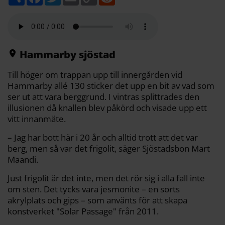
e
a
w
m
o
e
l
c
i
a
p
d
a
e
t
i
y
d
b
t
l
L
i
o
e
i
t
o
r
n
k
k
Hammarby sjöstad
Till höger om trappan upp till innergården vid
Hammarby allé 130 sticker det upp en bit av vad som
ser ut att vara berggrund. I vintras splittrades den
illusionen då knallen blev påkörd och visade upp ett
vitt innanmäte.
– Jag har bott här i 20 år och alltid trott att det var
berg, men så var det frigolit, säger Sjöstadsbon Mart
Maandi.
Just frigolit är det inte, men det rör sig i alla fall inte
om sten. Det tycks vara jesmonite – en sorts
akrylplats och gips – som använts för att skapa
konstverket "Solar Passage" från 2011.