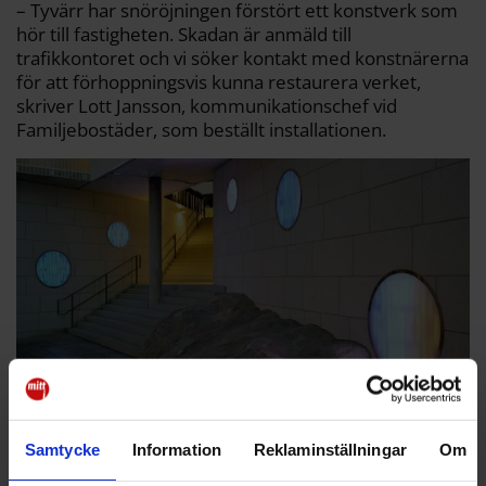
– Tyvärr har snöröjningen förstört ett konstverk som
hör till fastigheten. Skadan är anmäld till
trafikkontoret och vi söker kontakt med konstnärerna
för att förhoppningsvis kunna restaurera verket,
skriver Lott Jansson, kommunikationschef vid
Familjebostäder, som beställt installationen.
Samtycke
Information
Reklaminställningar
Om
Konstverket Solar Passage är skapat av Bigert & Bergström. Så här såg