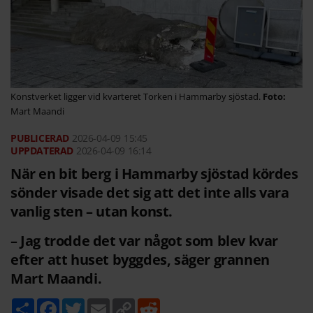
Konstverket ligger vid kvarteret Torken i Hammarby sjöstad.
Mart Maandi
2026-04-09
15:45
2026-04-09 16:14
När en bit berg i Hammarby sjöstad kördes
sönder visade det sig att det inte alls vara
vanlig sten – utan konst.
– Jag trodde det var något som blev kvar
efter att huset byggdes, säger grannen
Mart Maandi.
D
F
T
E
C
R