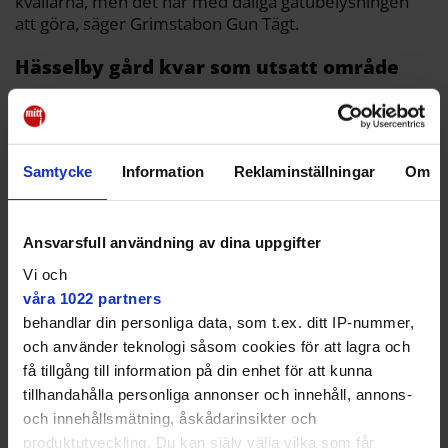
kvällarna, men det har med dåliga gatubelysningen
att göra, säger Grimstabon Gun Tägt.
Hässelby gård kvar som utsatt område
Natatha Kubgon är ute och rastar hunden en bit bort.
Samtycke
Information
Reklaminställningar
Om
Grimsta har blivit bättre, inget
Ansvarsfull användning av dina uppgifter
snack.
Vi och
– Vi har aldrig någonsin känt oss otrygga i Grimsta.
våra 1022 partners
Men det är väl bra att det är på väg att bli ännu bättre,
behandlar din personliga data, som t.ex. ditt IP-nummer,
säger hon.
och använder teknologi såsom cookies för att lagra och
få tillgång till information på din enhet för att kunna
tillhandahålla personliga annonser och innehåll, annons-
och innehållsmätning, åskådarinsikter och
produktutveckling. Du kan själv välja vilka som får