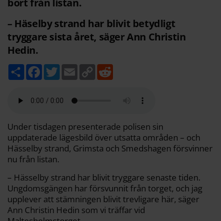
bort från listan.
– Häselby strand har blivit betydligt
tryggare sista året, säger Ann Christin
Hedin.
D
F
T
E
C
R
e
a
w
m
o
e
l
c
i
a
p
d
a
e
t
i
y
d
b
t
l
L
i
o
e
i
t
o
r
n
k
k
Under tisdagen presenterade polisen sin
uppdaterade lägesbild över utsatta områden – och
Hässelby strand, Grimsta och Smedshagen försvinner
nu från listan.
– Hässelby strand har blivit tryggare senaste tiden.
Ungdomsgängen har försvunnit från torget, och jag
upplever att stämningen blivit trevligare här, säger
Ann Christin Hedin som vi träffar vid
Maltesholmstorget.