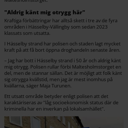
"Aldrig känt mig otrygg här"
Kraftiga förbättringar har alltså skett i tre av de fyra
områden i Hässelby-Vällingby som sedan 2023
klassats som utsatta.
I Hässelby strand har polisen och staden lagt mycket
kraft på att få bort öppna droghandeln senaste åren.
– Jag har bott i Hässelby strand i 50 år och aldrig känt
mig otrygg. Polisen rullar förbi Maltesholmstorget en
del, men de stannar sällan. Det är möjligt att folk känt
sig otrygga kvällstid, men jag är mest inomhus på
kvällarna, säger Maja Turunen.
Ett utsatt område betyder enligt polisen att det
karaktäriseras av "låg socioekonomisk status där de
kriminella har en inverkan på lokalsamhället".