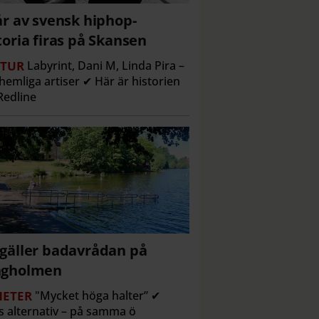
år av svensk hiphop-
toria firas på Skansen
TUR
Labyrint, Dani M, Linda Pira –
hemliga artiser ✔ Här är historien
edline
gäller badavrådan på
ngholmen
ETER
"Mycket höga halter” ✔
s alternativ – på samma ö