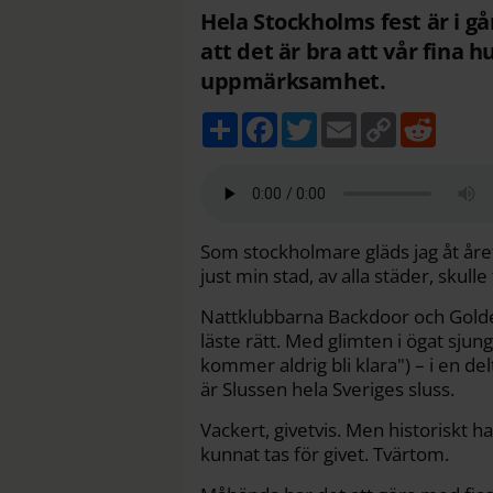
Hela Stockholms fest är i g
att det är bra att vår fina h
uppmärksamhet.
D
F
T
E
C
R
e
a
w
m
o
e
l
c
i
a
p
d
a
e
t
i
y
d
b
t
l
L
i
o
e
i
t
o
r
n
k
k
Som stockholmare gläds jag åt åre
just min stad, av alla städer, sk
Nattklubbarna Backdoor och Golden 
läste rätt. Med glimten i ögat sj
kommer aldrig bli klara") – i en de
är Slussen hela Sveriges sluss.
Vackert, givetvis. Men historiskt h
kunnat tas för givet. Tvärtom.