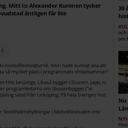
ång. Mitt i:s Alexander Kuronen tycker
30 
uvudstad äntligen får lite
his
KUL
och 
om R
ts melodifestivalturné. Vem hade kunnat ana att
ulle ta så mycket plats i programmets shownummer?
Hits besjungs. Likaså bygget i Slussen. Japp, ni
unger programledarna om Slussenbygget ("vi
ltävling sänd från Linköping. På hela Sveriges fest
Nu 
Lå
ar Stockholmshyllningar i Melodifestivalen inte
NYH
Finn