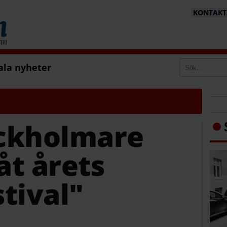
KONTAKTA
ala nyheter
ckholmare
åt årets
tival"