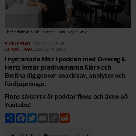
Chefredaktör Jakob Larsson.
Angie Gray
2026-05-17
19:00
2026-05-18 08:59
I nystartade Mitt i-podden med Orreteg &
Hertz lotsar pratkvarnarna Klara och
Evelina dig genom snackisar, analyser och
fördjupningar.
Finns såklart där poddar finns och även på
Youtube!
D
F
T
E
C
R
e
a
w
m
o
e
l
c
i
a
p
d
a
e
t
i
y
d
b
t
l
L
i