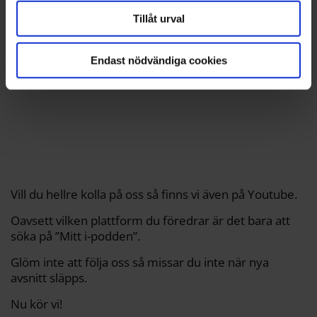
Tillåt urval
Endast nödvändiga cookies
Vill du hellre kolla på oss så finns vi även på Youtube.
Oavsett vilken plattform du föredrar är det bara att
söka på ”Mitt i-podden”.
Glöm inte att följa oss så missar du inte när nya
avsnitt släpps.
Nu kör vi!