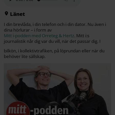
o
e
i
t
o
r
n
k
k
Länet
I din brevlåda, i din telefon och i din dator. Nu även i
dina hörlurar – i form av
Mitt i-podden med Orreteg & Hertz
. Mitt i:s
journalistik når dig var du vill, när det passar dig. I
bilkön, i kollektivtrafiken, på löprundan eller när du
behöver lite sällskap.