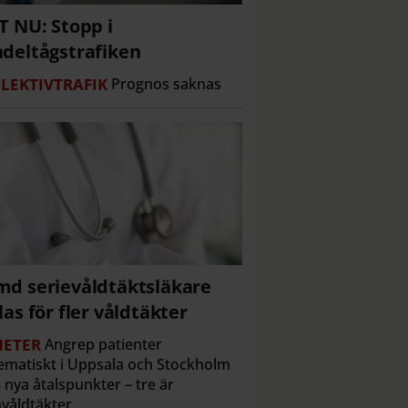
T NU: Stopp i
deltågstrafiken
LEKTIVTRAFIK
Prognos saknas
d serievåldtäktsläkare
las för fler våldtäkter
ETER
Angrep patienter
ematiskt i Uppsala och Stockholm
 nya åtalspunkter – tre är
våldtäkter