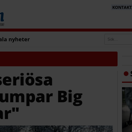
KONTAKTA
ala nyheter
seriösa
dumpar Big
ar"