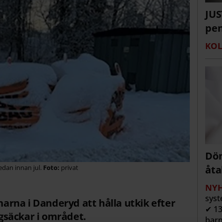
JUS
pen
KOL
Döm
edan innan jul.
privat
åta
NYH
syst
rna i Danderyd att hålla utkik efter
✔ 13
säckar i området.
barn