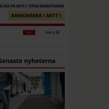
 OSS PÅ MITT I
TIPSA REDAKTIONEN
ANNONSERA I MITT I
Meny
SÖK
Senaste nyheterna