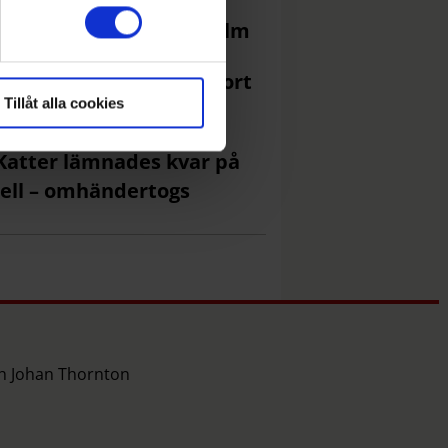
Då kan du se
förmörkelsen i Stockholm
Efter badklådan – tar bort
Tillåt alla cookies
ggorna
Katter lämnades kvar på
ell – omhändertogs
ch Johan Thornton