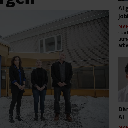
AI 
job
NYH
star
utma
arbe
Där
AI
NYH