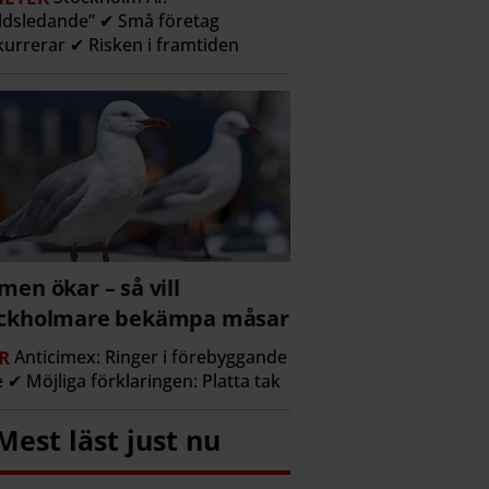
ldsledande” ✔ Små företag
urrerar ✔ Risken i framtiden
men ökar – så vill
ockholmare bekämpa måsar
R
Anticimex: Ringer i förebyggande
e ✔ Möjliga förklaringen: Platta tak
Mest läst just nu