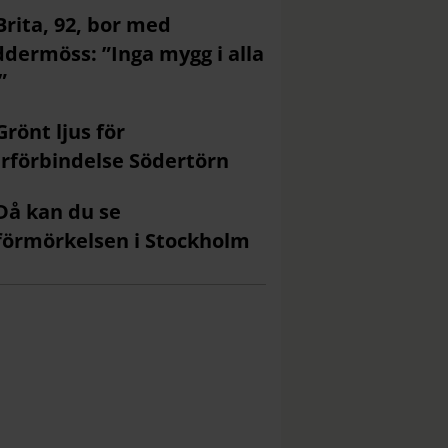
Brita, 92, bor med
ddermöss: ”Inga mygg i alla
”
Grönt ljus för
rförbindelse Södertörn
Då kan du se
förmörkelsen i Stockholm