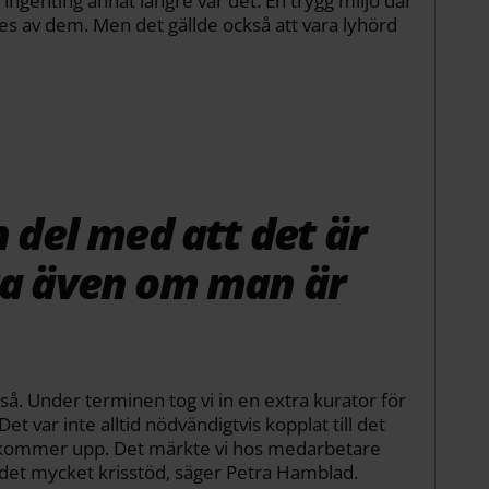
ingenting annat längre var det. En trygg miljö där
es av dem. Men det gällde också att vara lyhörd
n del med att det är
ta även om man är
så. Under terminen tog vi in en extra kurator för
t var inte alltid nödvändigtvis kopplat till det
 kommer upp. Det märkte vi hos medarbetare
det mycket krisstöd, säger Petra Hamblad.