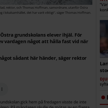
”Vär
blad, rektor, och Thomas Hoffman, samordnare, utanför Östra
konk
ng i lokalsamhället, det har varit viktigt", säger Thomas Hoffman.
 Östra grundskolans elever ihjäl. För
v vardagen något att hålla fast vid när
 något sådant här händer, säger rektor
Lar
st
DJU
syft
undskolan gick hem på fredagen visste de inte
r helgen. På måndagen skulle de mötas av en flagga