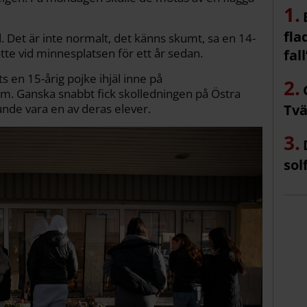
fla
 Det är inte normalt, det känns skumt, sa en 14-
te vid minnesplatsen för ett år sedan.
fall
 en 15-årig pojke ihjäl inne på
m. Ganska snabbt fick skolledningen på Östra
unde vara en av deras elever.
Tvä
sol