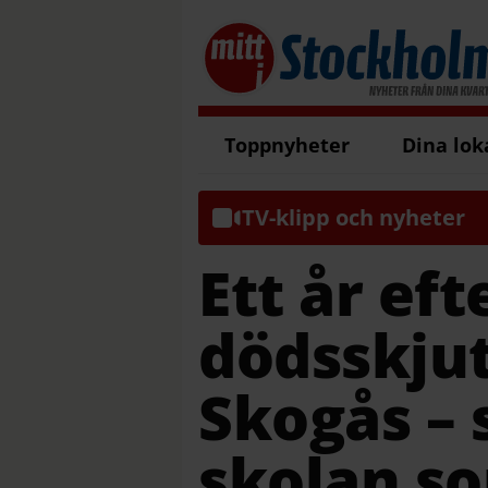
Toppnyheter
Dina lok
TV-klipp och nyheter
Ett år eft
dödsskjut
Skogås – 
skolan s