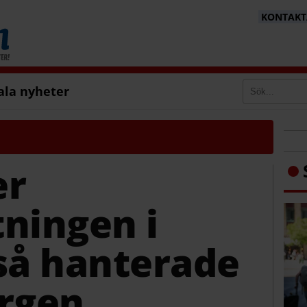
KONTAKTA
ala nyheter
er
ningen i
så hanterade
orgen