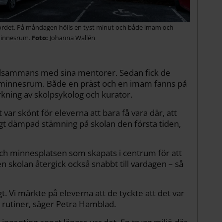
ordet. På måndagen hölls en tyst minut och både imam och
 minnesrum.
Johanna Wallén
illsammans med sina mentorer. Sedan fick de
llt minnesrum. Både en präst och en imam fanns på
rkning av skolpsykolog och kurator.
t var skönt för eleverna att bara få vara där, att
igt dämpad stämning på skolan den första tiden,
ch minnesplatsen som skapats i centrum för att
Men skolan återgick också snabbt till vardagen – så
t. Vi märkte på eleverna att de tyckte att det var
 rutiner, säger Petra Hamblad.