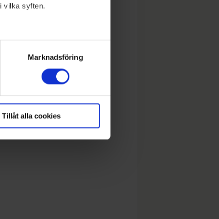
 vilka syften.
lera meter
ryck)
Marknadsföring
Tillåt alla cookies