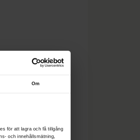
Om
 för att lagra och få tillgång
nons- och innehållsmätning,