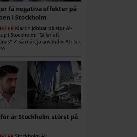
ger få negativa effekter på
ben i Stockholm
ETER
Martin jobbar på stor AI-
tup i Stockholm: ”Gillar att
nas” ✔ Så många använder AI i sitt
te
för är Stockholm störst på
ETER
Stockholm AI: