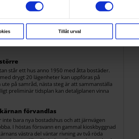
rsonliga uppgifter behandlas och ställ in dina preferenser i
baka ditt samtycke när som helst från cookie-förklaringen.
okies
Tillåt urval
svägen revs förra året och ska så småningom ersättas med fyra
större
an står ett hus anno 1950 med åtta bostäder.
d med drygt 20 lägenheter kan uppföras på
 ute på samråd, nästa steg är att sammanställa
t preliminär tidsplan kan detaljplanen vinna
dskärnan förvandlas
 inte bara nya bostadshus och att järnvägen
 jobba. I höstas försvann en gammal kioskbyggnad
ärnans västra del väntar rivning av två röda