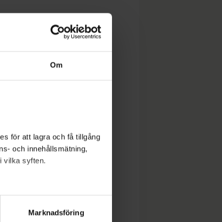
Om
 för att lagra och få tillgång
nons- och innehållsmätning,
 vilka syften.
lera meter
ryck)
Marknadsföring