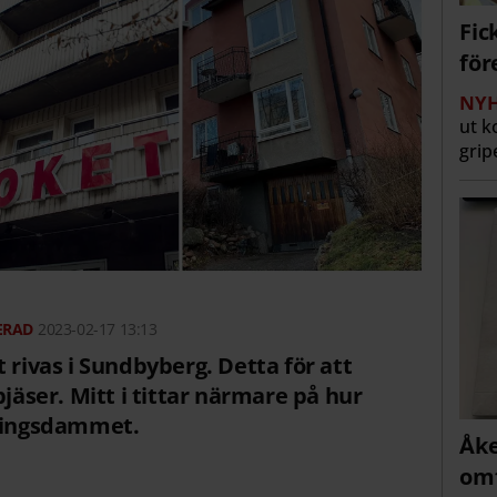
Fic
för
NYH
ut k
grip
2023-02-17 13:13
 rivas i Sundbyberg. Detta för att
pjäser. Mitt i tittar närmare på hur
vningsdammet.
Åke
omf