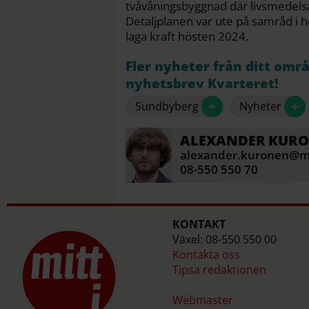
tvåvåningsbyggnad där livsmedelsaff
Detaljplanen var ute på samråd i h
laga kraft hösten 2024.
Fler nyheter från ditt omr
nyhetsbrev Kvarteret!
+
+
Sundbyberg
Nyheter
ALEXANDER
KUR
alexander.kuronen@mi
08-550 550 70
KONTAKT
Växel: 08-550 550 00
Kontakta oss
Tipsa redaktionen
Webmaster