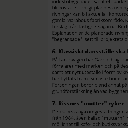
industribyggnader samt ett parkeri
bli bostäder, enligt planbeskrivni
rivningar kan bli aktuella i kontor
gamla Marabous fabriksområde. K
förslag från fastighetsägarna. Bor
Esplanaden är de planerade rivnin
"begränsade", sett till projektets 
6. Klassiskt dansställe ska 
På Landsvägen har Garbo dragit sin
förra året med marken och på dess
samt ett nytt uteställe i form av k
har flyttats fram. Senaste budet ä
Förseningen beror bland annat på 
grundförstärkning än vad byggherr
7. Rissnes "mutter" ryker
Den storskaliga omgestaltningen 
från 1984, även kallad "muttern", r
möjlighet till kafé- och butiksver