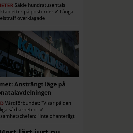
ETER
Sålde hundratusentals
ktabletter på postorder ✔ Långa
elstraff överklagade
met: Ansträngt läge på
natalavdelningen
RD
Vårdförbundet: "Visar på den
liga sårbarheten" ✔
samhetschefen: "Inte ohanterligt"
Mest läst just nu