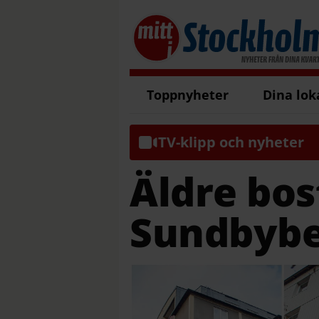
Toppnyheter
Dina lok
TV-klipp och nyheter
Äldre bos
Sundbybe