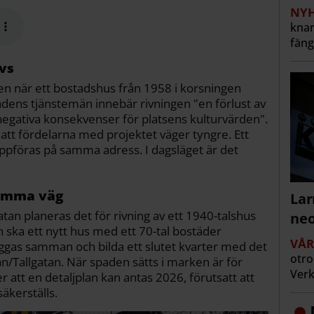
NYH
knar
fäng
ivs
en när ett bostadshus från 1958 i korsningen
tadens tjänstemän innebär rivningen "en förlust av
 negativa konsekvenser för platsens kulturvärden ".
att fördelarna med projektet väger tyngre. Ett
ppföras på samma adress. I dagsläget är det
samma väg
Lar
an planeras det för rivning av ett 1940-talshus
neo
 ska ett nytt hus med ett 70-tal bostäder
VÅ
yggas samman och bilda ett slutet kvarter med det
otro
n/Tallgatan. När spaden sätts i marken är för
Verk
att en detaljplan kan antas 2026, förutsatt att
äkerställs.