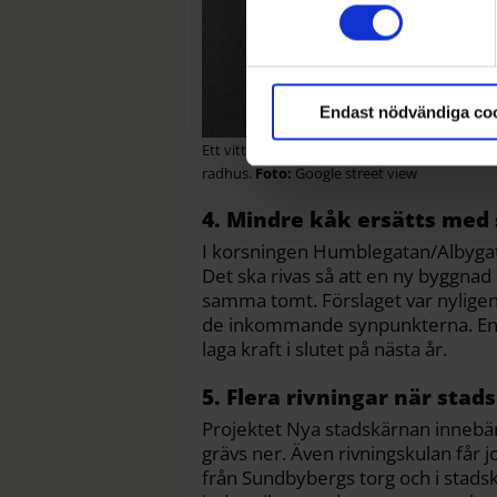
Ta reda på mer om hur dina pe
detaljsektionen
. Du kan ändra eller dra till
Endast nödvändiga co
Ett vitt enbostadshus som låg här på Ursvik
radhus.
Google street view
4. Mindre kåk ersätts med 
I korsningen Humblegatan/Albygat
Det ska rivas så att en ny byggna
samma tomt. Förslaget var nyligen
de inkommande synpunkterna. Enlig
laga kraft i slutet på nästa år.
5. Flera rivningar när sta
Projektet Nya stadskärnan innebär
grävs ner. Även rivningskulan får
från Sundbybergs torg och i stadsk