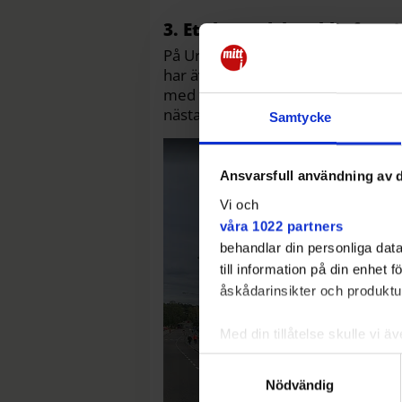
3. Ett bostadshus blir fyra i
På Ursviksvägen har ett vitt enbosta
har även huserat järnhandel, lant
med bygglov och andra teknikalite
nästa år, spår byggherren DB Tak.
Samtycke
Ansvarsfull användning av d
Vi och
våra 1022 partners
behandlar din personliga data
till information på din enhet
åskådarinsikter och produktut
Med din tillåtelse skulle vi äve
Samla in information 
Samtyckesval
Identifiera din enhet 
Nödvändig