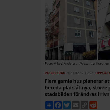
Mikael Andersson/Alexander Kuronen
2023-02-17
12:52
Flera gamla hus planerar att
bereda plats åt nya, större 
stadsbilden förändras i ri
D
F
T
E
C
R
e
a
w
m
o
e