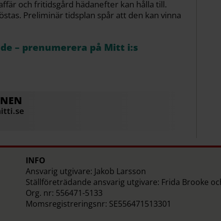
är och fritidsgård hädanefter kan hålla till.
östas. Preliminär tidsplan spår att den kan vinna
åde – prenumerera på Mitt i:s
ONEN
tti.se
INFO
Ansvarig utgivare: Jakob Larsson
Ställföreträdande ansvarig utgivare: Frida Brooke o
Org. nr: 556471-5133
Momsregistreringsnr: SE556471513301