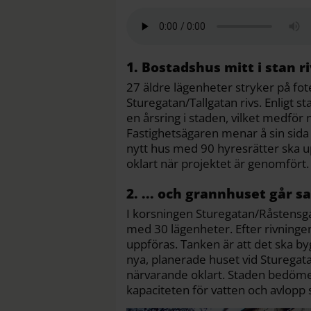
l
c
i
a
p
d
a
e
t
i
y
d
b
t
l
L
i
o
e
i
t
o
r
n
k
k
1. Bostadshus mitt i stan r
27 äldre lägenheter stryker på fot
Sturegatan/Tallgatan rivs. Enligt s
en årsring i staden, vilket medför
Fastighetsägaren menar å sin sida 
nytt hus med 90 hyresrätter ska u
oklart när projektet är genomfört.
2. ... och grannhuset går 
I korsningen Sturegatan/Råstensgat
med 30 lägenheter. Efter rivningen
uppföras. Tanken är att det ska b
nya, planerade huset vid Sturegata
närvarande oklart. Staden bedömer 
kapaciteten för vatten och avlopp s