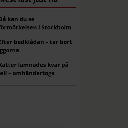
Då kan du se
förmörkelsen i Stockholm
Efter badklådan – tar bort
ggorna
Katter lämnades kvar på
ell – omhändertogs