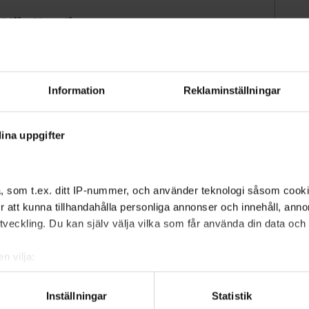
 Lilla Ursvik
dshus stått sedan 1945, tills det revs i fjol. Huset
handel och serviceverkstad. Om allt går som smort
ter kan fyra radhus vara uppförda på adressen
Information
Reklaminställningar
ina uppgifter
, som t.ex. ditt IP-nummer, och använder teknologi såsom cookies
 för att kunna tillhandahålla personliga annonser och innehåll, an
veckling. Du kan själv välja vilka som får använda din data och i
n vilja:
om din geografiska plats som kan ha en noggrannhet på upp till f
genom att aktivt skanna den för specifika kännetecken (fingeravt
Inställningar
Statistik