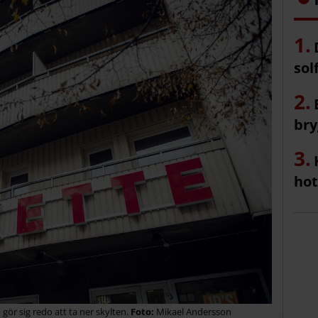
sol
bry
hot
ör sig redo att ta ner skylten.
Mikael Andersson