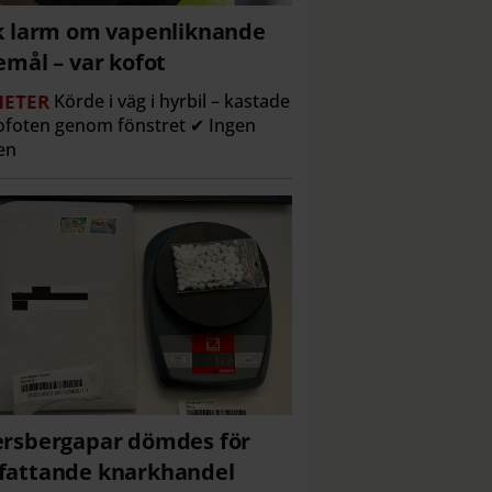
k larm om vapenliknande
emål – var kofot
ETER
Körde i väg i hyrbil – kastade
ofoten genom fönstret ✔ Ingen
en
rsbergapar dömdes för
attande knarkhandel