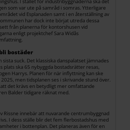
ngshus. I stället för industribyggnaderna ska det
ngen som var ute på samråd i somras. Ytterligare
sområdet vid Esplanaden samt i en återställning av
ommunen har dock inte börjat utreda dessa
tsett från planerna för kontorshusen vid
garna enligt projektchef Sara Widås
omfattning.
bli bostäder
 sista suck. Det klassiska danspalatset jämnades
 plats ska 65 nybyggda bostadsrätter resas,
rogen Harrys. Planen för när inflyttning kan ske
r 2025, men tidsplanen ses i skrivande stund över.
att det krävs en betydligt mer omfattande
en Balder tidigare räknat med.
av Rissne innebär att nuvarande centrumbyggnad
ivs. I dess ställe blir det fem flerbostadshus med
ksamheter i bottenplan. Det planeras även för en