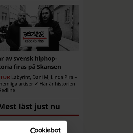
år av svensk hiphop-
toria firas på Skansen
TUR
Labyrint, Dani M, Linda Pira –
hemliga artiser ✔ Här är historien
edline
Mest läst just nu
Då kan du se