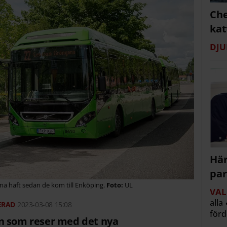
Che
kat
DJU
Här
par
a haft sedan de kom till Enköping.
UL
VAL
alla
2023-03-08 15:08
för
n som reser med det nya