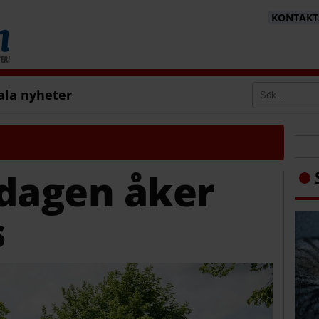
KONTAKTA
ala nyheter
 dagen åker
s