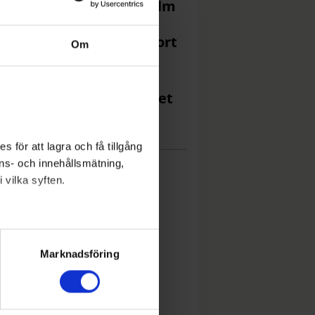
förmörkelsen i Stockholm
Efter badklådan – tar bort
Om
ggorna
Legendariska skivbolaget
ar 30 år med konsert
 för att lagra och få tillgång
nons- och innehållsmätning,
 vilka syften.
lera meter
ryck)
Marknadsföring