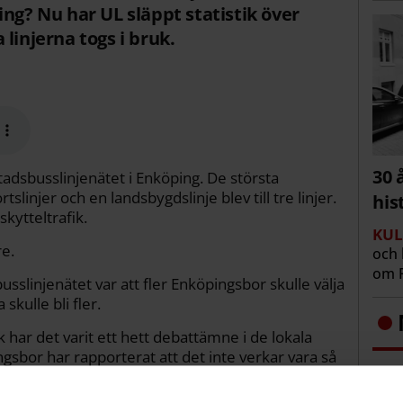
ing? Nu har UL släppt statistik över
linjerna togs i bruk.
30 
stadsbusslinjenätet i Enköping. De största
tslinjer och en landsbygdslinje blev till tre linjer.
his
skytteltrafik.
KUL
e.
och 
om R
sslinjenätet var att fler Enköpingsbor skulle välja
kulle bli fler.
k har det varit ett hett debattämne i de lokala
sbor har rapporterat att det inte verkar vara så
na. "Det är det visst, jättemånga", har andra