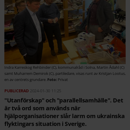
Indra Karreskog Rehbinder (C), kommunalråd i Solna, Martin Ådahl (C)
samt Muharrem Demirok (C), partiledare, visas runt av Kristjan Lootus,
en av centrets grundare.
Privat
2024-01-30
11:25
"Utanförskap" och "parallellsamhälle". Det
är två ord som används när
hjälporganisationer slår larm om ukrainska
flyktingars situation i Sverige.