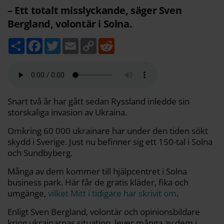
– Ett totalt misslyckande, säger Sven
Bergland, volontär i Solna.
D
F
T
E
C
R
e
a
w
m
o
e
l
c
i
a
p
d
a
e
t
i
y
d
b
t
l
L
i
o
e
i
t
o
r
n
k
k
Snart två år har gått sedan Ryssland inledde sin
storskaliga invasion av Ukraina.
Omkring 60 000 ukrainare har under den tiden sökt
skydd i Sverige. Just nu befinner sig ett 150-tal i Solna
och Sundbyberg.
Många av dem kommer till hjälpcentret i Solna
business park. Här får de gratis kläder, fika och
umgänge,
vilket Mitt i tidigare har skrivit om
.
Enligt Sven Bergland, volontär och opinionsbildare
kring ukrainarnas situation, lever många av dem i