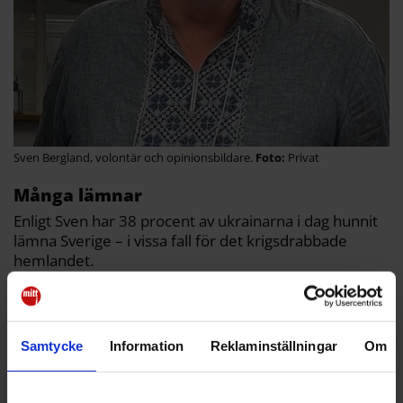
Sven Bergland, volontär och opinionsbildare.
Privat
Många lämnar
Enligt Sven har 38 procent av ukrainarna i dag hunnit
lämna Sverige – i vissa fall för det krigsdrabbade
hemlandet.
– Det är ett totalt misslyckande. Det handlar inte bara
om pengar men det är en viktig del. De är "ingen" här,
de lever i ett parallellsamhälle.
Samtycke
Information
Reklaminställningar
Om