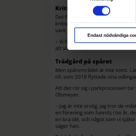
Ta reda på mer om hur dina pe
Kritiserat namn
detaljsektionen
Det föreslagna namnet, Stockholm
. Du kan ändra eller dra till
kritiserats hårt. Trots det har de
varit på tapeten. Men nu ser det u
Endast nödvändiga co
– Vi har fått mycket synpunkter på 
att vi hittar ett svenskt namn istä
Trädgård på spåret
Men spårområdet är inte tomt. Län
till, som 2018 flyttade sina odlinga
Att det rör sig i parkprocessen t
Olsmeyer.
– Jag är inte orolig, jag tror de må
en förening som funnits i tio år, de
en bra idé, och något som vi själv
säger han.