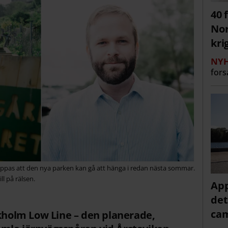
40 
Nor
kri
NYH
fors
ppas att den nya parken kan gå att hänga i redan nästa sommar.
l på rälsen.
App
det
cam
ckholm Low Line – den planerade,