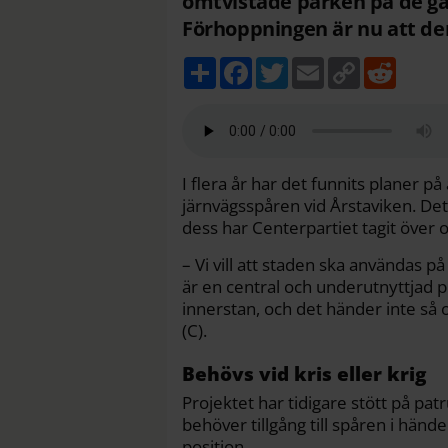
omtvistade parken på de ga
Förhoppningen är nu att de
D
F
T
E
C
R
e
a
w
m
o
e
l
c
i
a
p
d
a
e
t
i
y
d
b
t
l
L
i
o
e
i
t
o
r
n
k
k
I flera år har det funnits planer p
järnvägsspåren vid Årstaviken. D
dess har Centerpartiet tagit över o
– Vi vill att staden ska användas på
är en central och underutnyttjad pla
innerstan, och det händer inte så
(C).
Behövs vid kris eller krig
Projektet har tidigare stött på pa
behöver tillgång till spåren i händel
position.