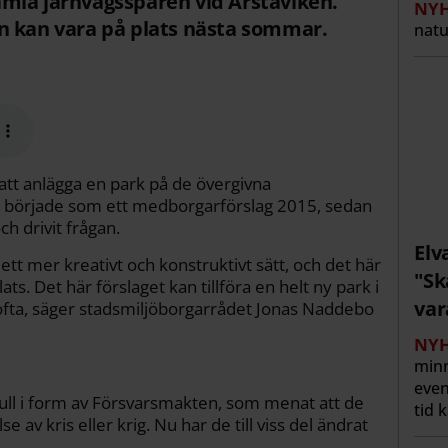
mla järnvägsspåren vid Årstaviken.
NYH
n kan vara på plats nästa sommar.
natu
å att anlägga en park på de övergivna
et började som ett medborgarförslag 2015, sedan
ch drivit frågan.
Elv
 ett mer kreativt och konstruktivt sätt, och det här
"Sk
ts. Det här förslaget kan tillföra en helt ny park i
var
 ofta, säger stadsmiljöborgarrådet Jonas Naddebo
NYH
min
even
trull i form av Försvarsmakten, som menat att de
tid 
se av kris eller krig. Nu har de till viss del ändrat