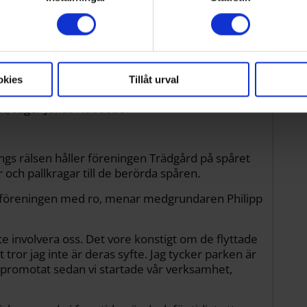
rsonliga uppgifter behandlas och ställ in dina preferenser i
 Low Line, har sedan det presenterades
baka ditt samtycke när som helst från cookie-förklaringen.
t varit arbetsnamnet under de fem år projektet
t som att det kanske blir ett annat namn ändå.
okies
Tillåt urval
att det är ett engelskt namn. Jag tror det är bäst
llet, säger Jonas Naddebo.
gs rälsen håller föreningen Trädgård på spåret
r och pallkragar till de berörda spåren.
ar föreningen med ro, menar medgrundaren Philipp
ste involvera oss. Det vore konstigt om de flyttade
t tror jag inte är deras syfte. Jag tycker parken är
a promotat sedan vi startade vår verksamhet,