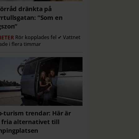
förråd dränkta på
rtullsgatan: ”Som en
gszon”
ETER
Rör kopplades fel ✔ Vattnet
ade i flera timmar
-turism trendar: Här är
 fria alternativet till
pingplatsen