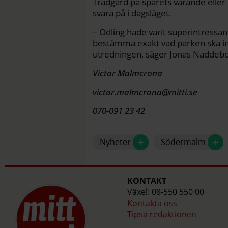
Trädgård på spårets varande eller i
svara på i dagsläget.
– Odling hade varit superintressan
bestämma exakt vad parken ska inn
utredningen, säger Jonas Naddebo
Victor Malmcrona
victor.malmcrona@mitti.se
070-091 23 42
+
+
Nyheter
Södermalm
KONTAKT
Växel: 08-550 550 00
Kontakta oss
Tipsa redaktionen