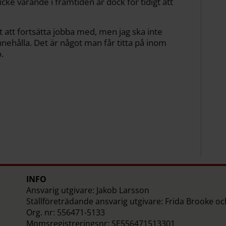
cke varande i framtiden är dock för tidigt att
t att fortsätta jobba med, men jag ska inte
ehålla. Det är något man får titta på inom
.
INFO
Ansvarig utgivare: Jakob Larsson
Ställföreträdande ansvarig utgivare: Frida Brooke o
Org. nr: 556471-5133
Momsregistreringsnr: SE556471513301