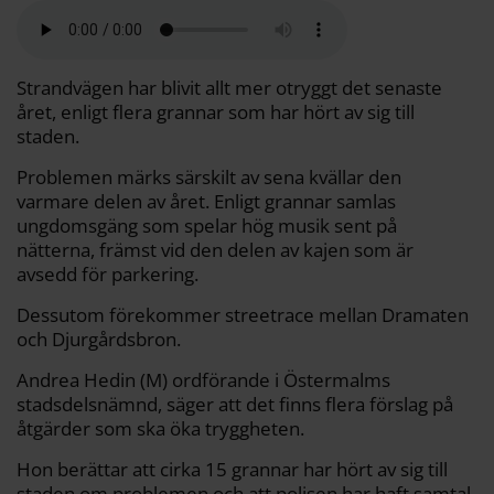
a
e
t
i
y
d
b
t
l
L
i
o
e
i
t
o
r
n
k
k
Strandvägen har blivit allt mer otryggt det senaste
året, enligt flera grannar som har hört av sig till
staden.
Problemen märks särskilt av sena kvällar den
varmare delen av året. Enligt grannar samlas
ungdomsgäng som spelar hög musik sent på
nätterna, främst vid den delen av kajen som är
avsedd för parkering.
Dessutom förekommer streetrace mellan Dramaten
och Djurgårdsbron.
Andrea Hedin (M) ordförande i Östermalms
stadsdelsnämnd, säger att det finns flera förslag på
åtgärder som ska öka tryggheten.
Hon berättar att cirka 15 grannar har hört av sig till
staden om problemen och att polisen har haft samtal