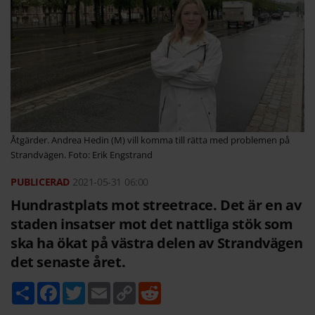
Åtgärder. Andrea Hedin (M) vill komma till rätta med problemen på
Strandvägen. Foto: Erik Engstrand
2021-05-31
06:00
Hundrastplats mot streetrace. Det är en av
staden insatser mot det nattliga stök som
ska ha ökat på västra delen av Strandvägen
det senaste året.
D
F
T
E
C
R
e
a
w
m
o
e
l
c
i
a
p
d