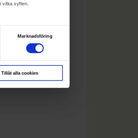
 vilka syften.
lera meter
ryck)
Marknadsföring
Tillåt alla cookies