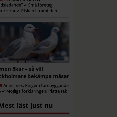
ldsledande” ✔ Små företag
urrerar ✔ Risken i framtiden
men ökar – så vill
ockholmare bekämpa måsar
R
Anticimex: Ringer i förebyggande
e ✔ Möjliga förklaringen: Platta tak
Mest läst just nu