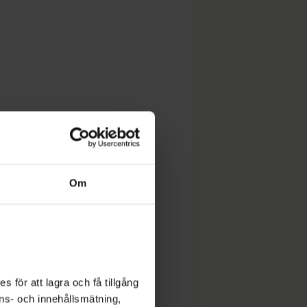
Om
 för att lagra och få tillgång
nons- och innehållsmätning,