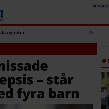
KONTAKTA
ala nyheter
missade
psis – står
d fyra barn