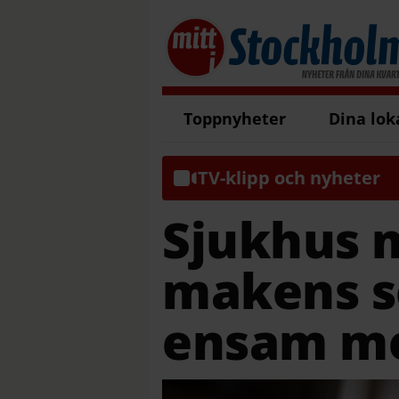
Toppnyheter
Dina lok
TV-klipp och nyheter
Sjukhus 
makens se
ensam me