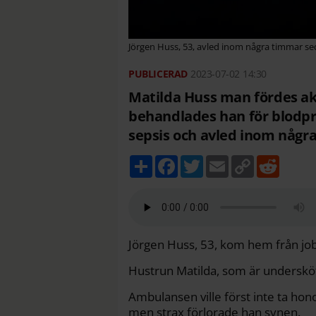
Jörgen Huss, 53, avled inom några timmar se
2023-07-02
14:30
Matilda Huss man fördes ak
behandlades han för blodp
sepsis och avled inom någr
D
F
T
E
C
R
e
a
w
m
o
e
l
c
i
a
p
d
a
e
t
i
y
d
b
t
l
L
i
o
e
i
t
o
r
n
k
k
Jörgen Huss, 53, kom hem från jo
Hustrun Matilda, som är underskö
Ambulansen ville först inte ta hon
men strax förlorade han synen.