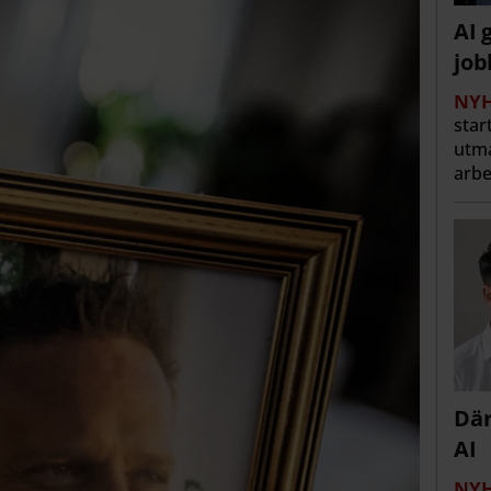
AI 
job
NYH
star
utma
arbe
Där
AI
NYH