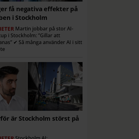
ger få negativa effekter på
ben i Stockholm
ETER
Martin jobbar på stor AI-
tup i Stockholm: ”Gillar att
nas” ✔ Så många använder AI i sitt
te
för är Stockholm störst på
ETER
Stockholm AI: