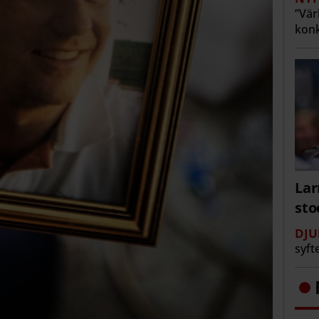
”Vär
konk
Lar
st
DJU
syft