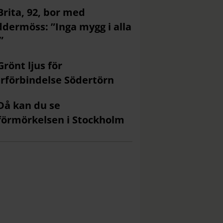
Brita, 92, bor med
ddermöss: ”Inga mygg i alla
”
Grönt ljus för
rförbindelse Södertörn
Då kan du se
förmörkelsen i Stockholm