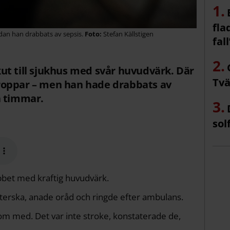
fla
dan han drabbats av sepsis.
Stefan Källstigen
fall
ut till sjukhus med svår huvudvärk. Där
Tvä
roppar – men han hade drabbats av
a timmar.
sol
bbet med kraftig huvudvärk.
terska, anade oråd och ringde efter ambulans.
om med. Det var inte stroke, konstaterade de,