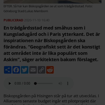
EFTER. Så här kan Biskopsgården se ut som trädgårdsstad. Foto:
Göteborg Stad/Lukas Memborn
2020-11-10
16:40
En trädgårdsstad med småhus som i
Kungsladugård och i Paris ytterkant. Det är
inspirationen när Biskopsgården ska
förändras. ”Geografiskt sett är det konstigt
att området inte är lika populärt som
Askim”, säger arkitekten bakom förslaget.
D
F
T
E
C
R
e
a
w
m
o
e
l
c
i
a
p
d
a
e
t
i
y
d
b
t
l
L
i
o
e
i
t
o
r
n
k
k
Biskopsgården på Hisingen står på tur att utvecklas. I
Alliansens senaste budget ingår ett pilotprojekt där