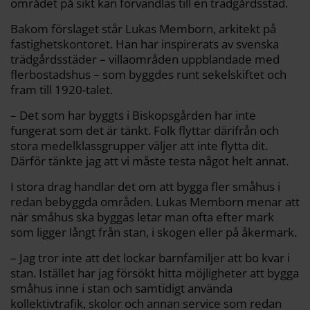
området på sikt kan förvandlas till en trädgårdsstad.
Bakom förslaget står Lukas Memborn, arkitekt på
fastighetskontoret. Han har inspirerats av svenska
trädgårdsstäder – villaområden uppblandade med
flerbostadshus – som byggdes runt sekelskiftet och
fram till 1920-talet.
– Det som har byggts i Biskopsgården har inte
fungerat som det är tänkt. Folk flyttar därifrån och
stora medelklassgrupper väljer att inte flytta dit.
Därför tänkte jag att vi måste testa något helt annat.
I stora drag handlar det om att bygga fler småhus i
redan bebyggda områden. Lukas Memborn menar att
när småhus ska byggas letar man ofta efter mark
som ligger långt från stan, i skogen eller på åkermark.
– Jag tror inte att det lockar barnfamiljer att bo kvar i
stan. Istället har jag försökt hitta möjligheter att bygga
småhus inne i stan och samtidigt använda
kollektivtrafik, skolor och annan service som redan