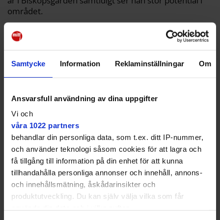
år i Biskopsgården samtidigt ser han stor potential i
området.
– Från Biskopsgården är det sex kilometer till
centralen och samtidigt nära till havet. Geografiskt
sett är det konstigt att det inte är lika populärt som
Askim.
Samtycke
Information
Reklaminställningar
Om
Emmyly Bönfors är inne på samma linje.
– Jag är övertygade att på sikt kan man skapa lika
Ansvarsfull användning av dina uppgifter
attraktiva bostäder i Biskopsgården som i
Vi och
Kungsladugård, säger hon.
våra 1022 partners
Hur blir förslaget verklighet?
– I budgeten ingår att
behandlar din personliga data, som t.ex. ditt IP-nummer,
program- och detaljarbetet för Biskopsgården ska
och använder teknologi såsom cookies för att lagra och
prioriteras enligt fastighetskontorets förslag.
få tillgång till information på din enhet för att kunna
Stadsbyggnadskontoret har fått i uppdrag att ta fram
tillhandahålla personliga annonser och innehåll, annons-
planerna, säger Emmyly Bönfors.
och innehållsmätning, åskådarinsikter och
produktutveckling. Du kan själv välja vilka som får
Lina Isaksson
använda din data och i vilka syften.
lina.isaksson@goteborgdirekt.se