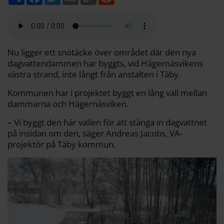
e
a
w
m
o
e
l
c
i
a
p
d
a
e
t
i
y
d
b
t
l
L
i
o
e
i
t
o
r
n
k
k
Nu ligger ett snötäcke över området där den nya
dagvattendammen har byggts, vid Hägernäsvikens
västra strand, inte långt från anstalten i Täby.
Kommunen har i projektet byggt en lång vall mellan
dammarna och Hägernäsviken.
– Vi byggt den här vallen för att stänga in dagvattnet
på insidan om den, säger Andreas Jacobs, VA-
projektör på Täby kommun.