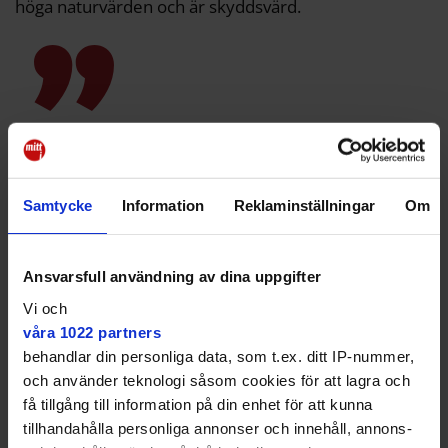
höga naturvärden och är skyddsvärd.
Det har varit ett stort och
spännande projekt.
Samtycke
Information
Reklaminställningar
Om
Gäddtrappa kan öka fiskbeståndet
När vattnet stiger rinner det sedan ut genom något
som ser ut som en trappa och som reglerar
Ansvarsfull användning av dina uppgifter
vattennivån i dammen.
Vi och
Men här har man även skapat en gäddtrappa.
våra 1022 partners
behandlar din personliga data, som t.ex. ditt IP-nummer,
– Vattnet faller ner små steg i taget och den ska göra
och använder teknologi såsom cookies för att lagra och
så att fiskar kan vandra upp här, och sen leker de inne
i våtmarken, säger han.
få tillgång till information på din enhet för att kunna
tillhandahålla personliga annonser och innehåll, annons-
Han berättar att de vill att rovfiskbeståndet i Värtan