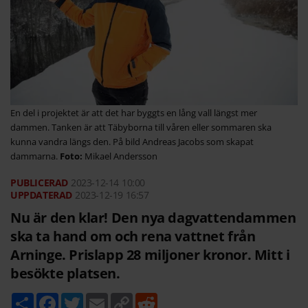
En del i projektet är att det har byggts en lång vall längst mer
dammen. Tanken är att Täbyborna till våren eller sommaren ska
kunna vandra längs den. På bild Andreas Jacobs som skapat
dammarna.
Mikael Andersson
2023-12-14
10:00
2023-12-19 16:57
Nu är den klar! Den nya dagvattendammen
ska ta hand om och rena vattnet från
Arninge. Prislapp 28 miljoner kronor. Mitt i
besökte platsen.
D
F
T
E
C
R