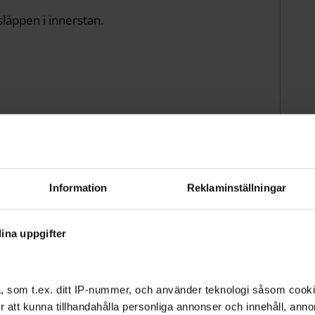
släppen i innerstan.
r ett exempel på ett
Information
Reklaminställningar
vilket Centern inte alltid förstår. Sen rivs det
inte smart ur klimat- och energiperspektiv, säger
ina uppgifter
lygplats och göra om det till ett
så het.
, som t.ex. ditt IP-nummer, och använder teknologi såsom cookies
 för att kunna tillhandahålla personliga annonser och innehåll, an
 och nyttja marken till ett nytt bostadsområde.