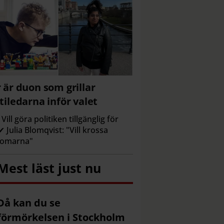
 är duon som grillar
tiledarna inför valet
Vill göra politiken tillgänglig för
 ✔ Julia Blomqvist: "Vill krossa
domarna"
Mest läst just nu
Då kan du se
förmörkelsen i Stockholm