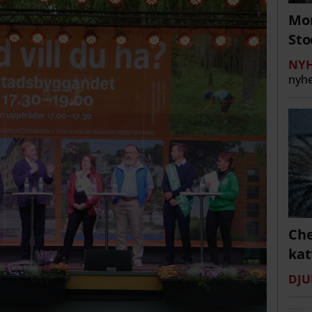
Mor
St
NYH
nyhe
Che
kat
DJU