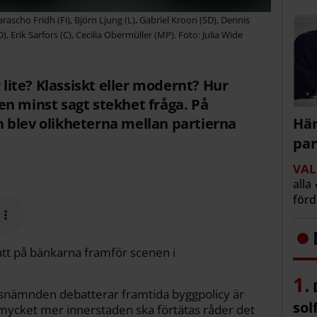
rascho Fridh (Fi), Björn Ljung (L), Gabriel Kroon (SD), Dennis
, Erik Sarfors (C), Cecilia Obermüller (MP). Foto: Julia Wide
r lite? Klassiskt eller modernt? Hur
n minst sagt stekhet fråga. På
blev olik­heterna mellan partierna
Här
par
VAL
alla
för
satt på bänkarna framför scenen i
dsnämnden debatterar framtida byggpolicy är
sol
r mycket mer innerstaden ska förtätas råder det