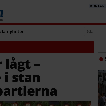
KONTAKTA
ala nyheter
 lågt –
i stan
 partierna