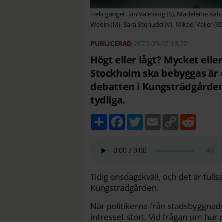
Hela gänget. Jan Valeskog (S), Madeleine Kaha
Wedin (M), Sara Stenudd (V), Mikael Valier (KD)
2022-09-02
13:22
Högt eller lågt? Mycket elle
Stockholm ska bebyggas är e
debatten i Kungsträdgården 
tydliga.
D
F
T
E
C
R
e
a
w
m
o
e
l
c
i
a
p
d
a
e
t
i
y
d
b
t
l
L
i
o
e
i
t
o
r
n
k
k
Tidig onsdagskväll, och det är full
Kungsträdgården.
När politikerna från stadsbyggna
intresset stort. Vid frågan om hu