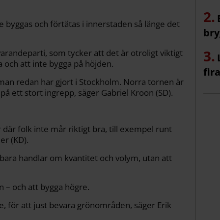
e byggas och förtätas i innerstaden så länge det
bry
randeparti, som tycker att det är otroligt viktigt
a och att inte bygga på höjden.
fir
man redan har gjort i Stockholm. Norra tornen är
 på ett stort ingrepp, säger Gabriel Kroon (SD).
 där folk inte mår riktigt bra, till exempel runt
er (KD).
bara handlar om kvantitet och volym, utan att
 – och att bygga högre.
e, för att just bevara grönområden, säger Erik