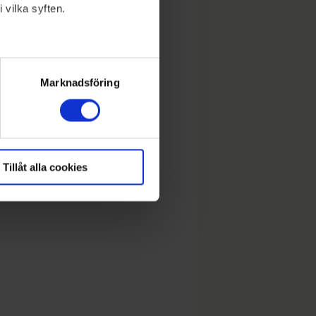
 vilka syften.
lera meter
ryck)
Marknadsföring
Tillåt alla cookies