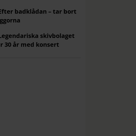
Efter badklådan – tar bort
ggorna
Legendariska skivbolaget
ar 30 år med konsert