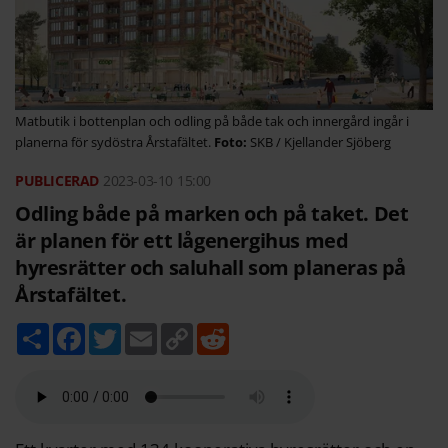
Matbutik i bottenplan och odling på både tak och innergård ingår i
planerna för sydöstra Årstafältet.
SKB / Kjellander Sjöberg
2023-03-10
15:00
Odling både på marken och på taket. Det
är planen för ett lågenergihus med
hyresrätter och saluhall som planeras på
Årstafältet.
D
F
T
E
C
R
e
a
w
m
o
e
l
c
i
a
p
d
a
e
t
i
y
d
b
t
l
L
i
o
e
i
t
o
r
n
k
k