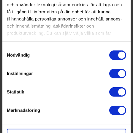
och använder teknologi såsom cookies för att lagra och
Det är ingen slump att den dyraste villan ligger endast
några steg från havet. Men trots att Göteborg är en
få tillgång till information på din enhet för att kunna
kuststad säljs bara en handfull liknande villor varje år.
tillhandahålla personliga annonser och innehåll, annons-
och innehållsmätning, åskådarinsikter och
– Det är unika lägen med fri utsikt, västerläge och
produktutveckling. Du kan själv välja vilka som får
närhet till havet. Det är det som gör dessa fastigheter
använda din data och i vilka syften.
så dyra, säger Jonas Martinsson, mäklare på
Residence fastighetsmäkleri.
Samtyckesval
Med din tillåtelse skulle vi även vilja:
Nödvändig
Kolla priserna – stadsdel för stadsdel
Samla in information om din geografiska plats
som kan ha en noggrannhet på upp till flera meter
På Göteborg Direkts editionssidor hittar ni topp-tio-
Inställningar
listor för de dyraste villaköpen i varje del av Göteborg.
Identifiera din enhet genom att aktivt skanna den
för specifika kännetecken (fingeravtryck)
Centrum-Majorna/Linné
Statistik
Ta reda på mer om hur dina personliga uppgifter
Angered-östra Göteborg
behandlas och ställ in dina preferenser i
detaljsektionen
Askim-Norra Halland
Marknadsföring
. Du kan ändra eller dra tillbaka ditt samtycke när som
Frölunda-Högsbo
helst från cookie-förklaringen.
Hisingen