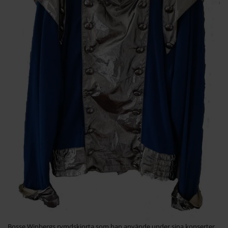
Bosse Winbergs rymdskjorta som han använde under sina konserter.