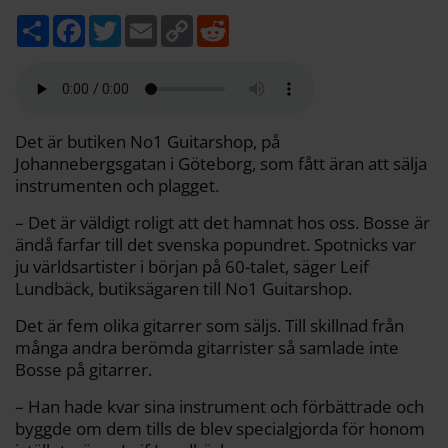
D
F
T
E
C
R
e
a
w
m
o
e
l
c
i
a
p
d
a
e
t
i
y
d
b
t
l
L
i
o
e
i
t
o
r
n
k
k
Det är butiken No1 Guitarshop, på
Johannebergsgatan i Göteborg, som fått äran att sälja
instrumenten och plagget.
– Det är väldigt roligt att det hamnat hos oss. Bosse är
ändå farfar till det svenska popundret. Spotnicks var
ju världsartister i början på 60-talet, säger Leif
Lundbäck, butiksägaren till No1 Guitarshop.
Det är fem olika gitarrer som säljs. Till skillnad från
många andra berömda gitarrister så samlade inte
Bosse på gitarrer.
– Han hade kvar sina instrument och förbättrade och
byggde om dem tills de blev specialgjorda för honom