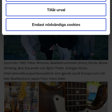
Tillåt urval
Endast nödvändiga cookies
Spotnicks 1965. Peter Winsnes, Beatlestrummisen Jimmy Nicols, Bosse
Winberg, Bob Starander och Björn Thelin. Sveriges första
internationella popambassadörer som gjorde succé Europa runt och
blev Beatlesstora i Japan Foto: Hans Sidén