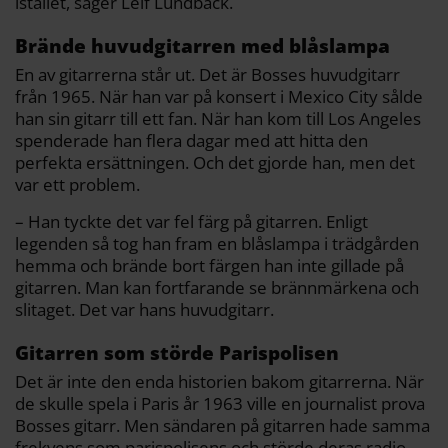
istället, säger Leif Lundbäck.
Brände huvudgitarren med blåslampa
En av gitarrerna står ut. Det är Bosses huvudgitarr
från 1965. När han var på konsert i Mexico City sålde
han sin gitarr till ett fan. När han kom till Los Angeles
spenderade han flera dagar med att hitta den
perfekta ersättningen. Och det gjorde han, men det
var ett problem.
– Han tyckte det var fel färg på gitarren. Enligt
legenden så tog han fram en blåslampa i trädgården
hemma och brände bort färgen han inte gillade på
gitarren. Man kan fortfarande se brännmärkena och
slitaget. Det var hans huvudgitarr.
Gitarren som störde Parispolisen
Det är inte den enda historien bakom gitarrerna. När
de skulle spela i Paris år 1963 ville en journalist prova
Bosses gitarr. Men sändaren på gitarren hade samma
frekvens som parispolisens och störde deras radio.