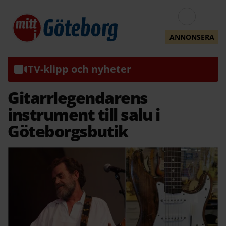
ANNONSERA
TV-klipp och nyheter
Gitarrlegendarens
instrument till salu i
Göteborgsbutik