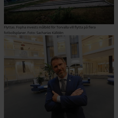
Flyttas. Fopha invests målbild för Torvalla vill flytta på flera
fotbollsplaner. Foto: Sacharias Källdén