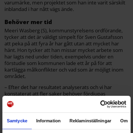
varumärke, men projektet som han inte varit särskilt
inblandad i har nått vägs ände.
Behöver mer tid
Meeri Wasberg (S), kommunstyrelsens ordförande,
tycker att det är väldigt simpelt för Sven Gustafsson
att peka på att fyra år har gått utan att mycket har
hänt. Hon tycker att han missar mycket arbete som
har lagts ned under tiden, exempelvis under en
förstudie som kommunen lade ett år på för att
kartlägga målkonflikter och vad som är möjligt inom
området.
– Efter det har resultatet analyserats och vi har
konstaterat att fler saker behöver fördjupas
ytterligare. Så det är rimligt att vi förlänger för att vi
båda ska få mer tid på oss, säger Meeri Wasberg.
Samtycke
Information
Reklaminställningar
Om