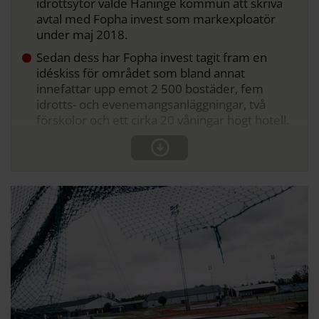
idrottsytor valde Haninge kommun att skriva
avtal med Fopha invest som markexploatör
under maj 2018.
Sedan dess har Fopha invest tagit fram en
idéskiss för området som bland annat
innefattar upp emot 2 500 bostäder, fem
idrotts- och evenemangsanläggningar, två
förskolor och ett cirka 20 våningar högt hotell.