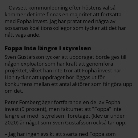
– ​​​​Oavsett kommunledning efter höstens val så
kommer det inte finnas en majoritet att fortsätta
med Fopha invest. Jag har pratat med några av
sossarnas koalitionskollegor som tycker att det har
nått vägs ände.
Foppa inte längre i styrelsen
Sven Gustafsson tycker att uppdraget borde ges till
någon exploatör som har kraft att genomföra
projektet, vilket han inte tror att Fopha invest har.
Han tycker att uppdraget bör läggas ut för
konkurrens mellan ett antal aktörer som får göra upp
om det.
Peter Forsberg äger fortfarande en del av Fopha
invest (9 procent), men faktumet att "Foppa" inte
längre är med i styrelsen i företaget (klev ur under
2020) är något som Sven Gustafsson också tar upp.
– Jag har ingen avsikt att svärta ned Foppa som