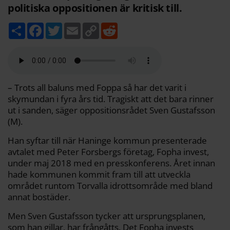
politiska oppositionen är kritisk till.
D
F
T
E
C
R
e
a
w
m
o
e
l
c
i
a
p
d
a
e
t
i
y
d
b
t
l
L
i
o
e
i
t
o
r
n
k
k
– Trots all baluns med Foppa så har det varit i
skymundan i fyra års tid. Tragiskt att det bara rinner
ut i sanden, säger oppositionsrådet Sven Gustafsson
(M).
Han syftar till när Haninge kommun presenterade
avtalet med Peter Forsbergs företag, Fopha invest,
under maj 2018 med en presskonferens. Året innan
hade kommunen kommit fram till att utveckla
området runtom Torvalla idrottsområde med bland
annat bostäder.
Men Sven Gustafsson tycker att ursprungsplanen,
som han gillar, har frångåtts. Det Fopha invests