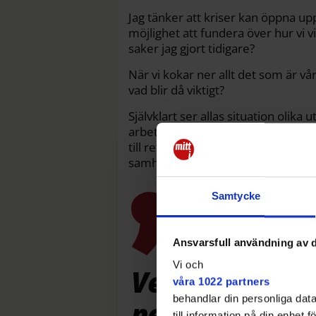
Jag tänker att kriser kan öppna up
möjlighet att fundera över hur vi vi
saker jag gjort tidigare?
När vi kokar ner allt det som är vår
vad blir då viktigt?
Självklart ser allas situation olika ut
arbetssituation, osv.När vi tvingas
till reflektion och ifrågasättande.
samhällen för ett år sedan?
Samtycke
Ansvarsfull användning av d
Vi och
Vem hade trott
våra 1022 partners
behandlar din personliga data
ner hela samhä
till information på din enhet