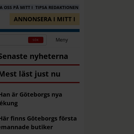
 OSS PÅ MITT I
TIPSA REDAKTIONEN
ANNONSERA I MITT I
Meny
SÖK
Senaste nyheterna
Mest läst just nu
Han är Göteborgs nya
fékung
Här finns Göteborgs första
emannade butiker