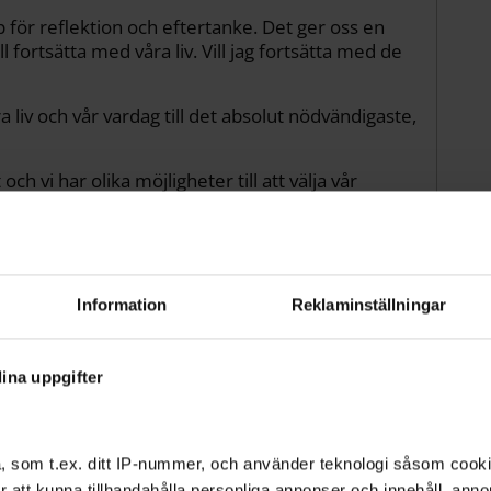
p för reflektion och eftertanke. Det ger oss en
ll fortsätta med våra liv. Vill jag fortsätta med de
a liv och vår vardag till det absolut nödvändigaste,
 och vi har olika möjligheter till att välja vår
 ur våra vanliga banor skapas också en möjlighet
 Vem hade trott att vi kunde stänga ner hela
Information
Reklaminställningar
ina uppgifter
 att vi kunde stänga
, som t.ex. ditt IP-nummer, och använder teknologi såsom cookies
llen för ett år sedan?
 för att kunna tillhandahålla personliga annonser och innehåll, an