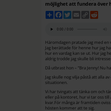
möjlighet att fundera över hu
D
F
T
E
C
R
e
a
w
m
o
e
l
c
i
a
p
d
a
e
t
i
y
d
b
t
l
L
i
o
e
i
t
o
r
n
k
k
Häromdagen pratade jag med en vän
Jag berättade för henne hur jag h
hur en vardag kan se ut. Hur jag hel
aldrig trodde jag skulle bli intresse
Då utbrast hon – ”Bra Jenny! Nu har 
Jag skulle nog vilja påstå att alla
situationen.
Vi har tvingats att tänka om och t
eller på kontoret, hur vi tar oss ti
kvar.För många är framtiden oviss 
hösten kommer att te sig.