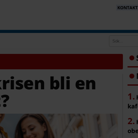
KONTAKTA
risen bli en
t?
ka
ob