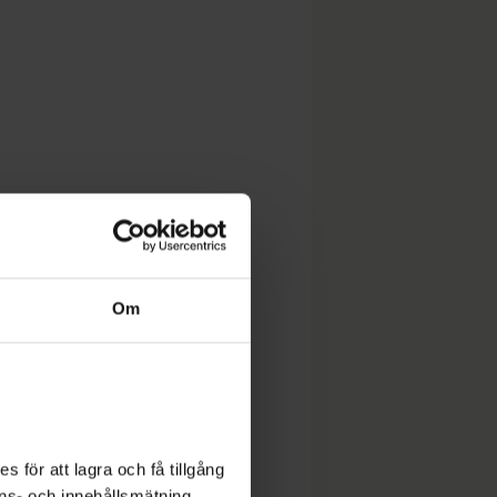
Om
 för att lagra och få tillgång
nons- och innehållsmätning,