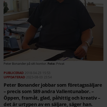
Peter Bonander på sitt kontor.
Privat
2018-04-23
15:53
2023-08-03 23:54
Peter Bonander jobbar som företagssäljare
– precis som 589 andra Vallentunabor. –
Öppen, framåt, glad, påhittig och kreativ –
det är urtypen av en säljare, säger han.