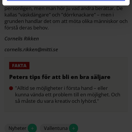
– De dåliga ryktena är inget som drabbar mig
personligen, men man hör ju vad andra berättar. De
kallas ”väskdängare” och ”dörrknackare” – men i
grunden handlar det om att möta olika människor och
förstå deras behov.
Cornelis Rikken
cornelis.rikken@mitti.se
Peters tips för att bli en bra säljare
"Alltid se möjligheter i första hand – eller
kunna vända ett problem till en möjlighet. Och
så måste du vara kreativ och lyhörd."
+
+
Nyheter
Vallentuna