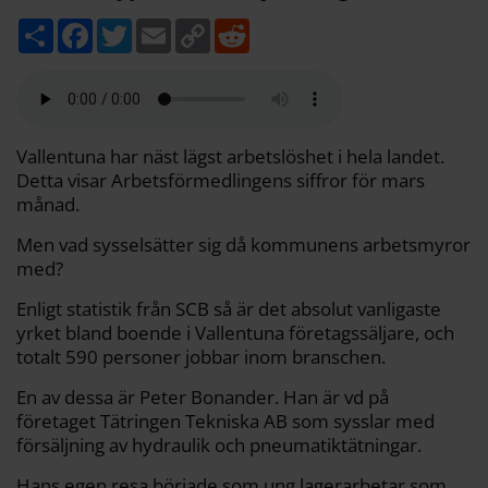
D
F
T
E
C
R
e
a
w
m
o
e
l
c
i
a
p
d
a
e
t
i
y
d
b
t
l
L
i
o
e
i
t
o
r
n
k
k
Vallentuna har näst lägst arbetslöshet i hela landet.
Detta visar Arbetsförmedlingens siffror för mars
månad.
Men vad sysselsätter sig då kommunens arbetsmyror
med?
Enligt statistik från SCB så är det absolut vanligaste
yrket bland boende i Vallentuna företagssäljare, och
totalt 590 personer jobbar inom branschen.
En av dessa är Peter Bonander. Han är vd på
företaget Tätringen Tekniska AB som sysslar med
försäljning av hydraulik och pneumatiktätningar.
Hans egen resa började som ung lagerarbetar som