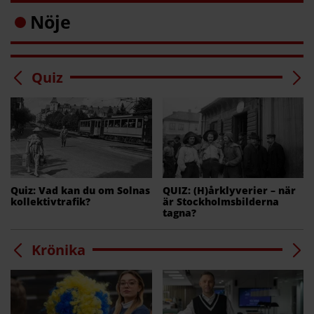
Nöje
Quiz
Quiz: Vad kan du om Solnas
QUIZ: (H)årklyverier – när
kollektivtrafik?
är Stockholmsbilderna
tagna?
Krönika