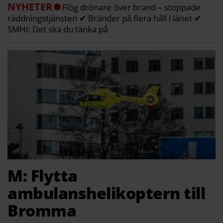
NYHETER
Flög drönare över brand – stoppade
räddningstjänsten ✔ Bränder på flera håll i länet ✔
SMHI: Det ska du tänka på
M: Flytta
ambulanshelikoptern till
Bromma