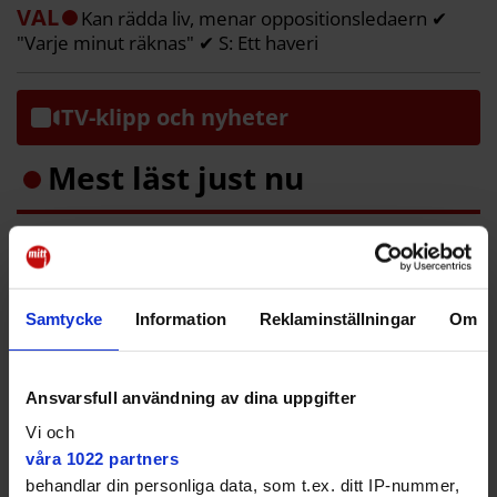
VAL
Kan rädda liv, menar oppositionsledaern ✔
"Varje minut räknas" ✔ S: Ett haveri
TV-klipp och nyheter
Mest läst just nu
Här är lägenheterna i bostadskön som
ingen vill ha
Samtycke
Information
Reklaminställningar
Om
M: Flytta ambulanshelikoptern till
Bromma
Ansvarsfull användning av dina uppgifter
De fixar husvagnspizzeria i
Vi och
trädgården
våra 1022 partners
behandlar din personliga data, som t.ex. ditt IP-nummer,